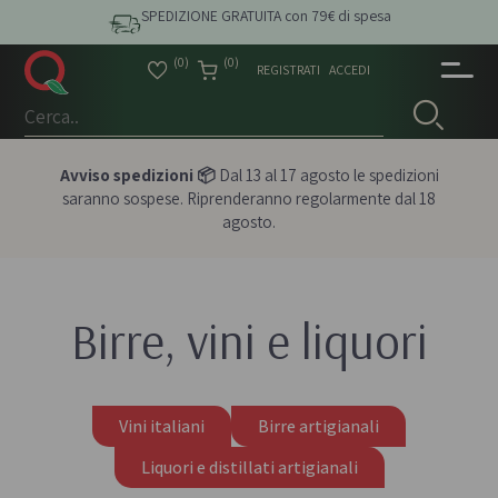
SPEDIZIONE GRATUITA con 79€ di spesa
(0)
(0)
REGISTRATI
ACCEDI
Avviso spedizioni 📦
Dal 13 al 17 agosto le spedizioni
saranno sospese. Riprenderanno regolarmente dal 18
agosto.
Birre, vini e liquori
Vini italiani
Birre artigianali
Liquori e distillati artigianali