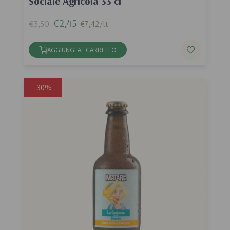
Sociale Agricola 33 cl
€2,45
€3,50
€7,42/lt
AGGIUNGI AL CARRELLO
-30%