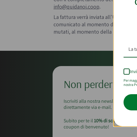
info@quidanoi.coop
.
La fattura verrà inviata all'Utente tram
comunicato al momento dell'acquisto. I
mutati, al momento della predisposi
Inv
Non perderti le n
Per maggi
nostra Pr
Iscriviti alla nostra newsletter per ri
direttamente via e-mail.
Subito per te il
10% di sconto
sul tuo
coupon di benvenuto!