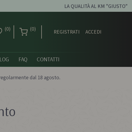
LA QUALITÀ AL KM "GIUSTO"
(0)
(0)
REGISTRATI
ACCEDI
LOG
FAQ
CONTATTI
regolarmente dal 18 agosto.
nto
Creme dolci, confetture
e miele
ni biologici
Creme spalmabili