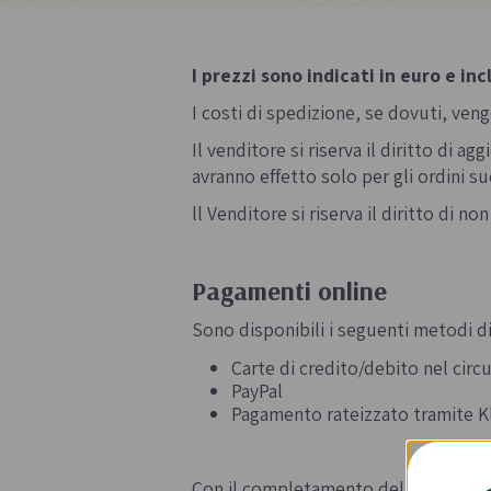
Sughi biologici
Olio e aceto bi
I prezzi sono indicati in euro e inc
Spezie biologi
I costi di spedizione, se dovuti, ven
Il venditore si riserva il diritto di
avranno effetto solo per gli ordini su
ll Venditore si riserva il diritto di 
Biscotti, cioccolato e
Gluten free
Pagamenti online
dolci
Prodotti artigi
Sono disponibili i seguenti metodi 
Biscotti artigianali
glutine
Dolci tipici siciliani
Carte di credito/debito nel circ
PayPal
Cioccolato di Modica
Pagamento rateizzato tramite K
Occasioni al Cioccolato
Con il completamento dell'ordine di 