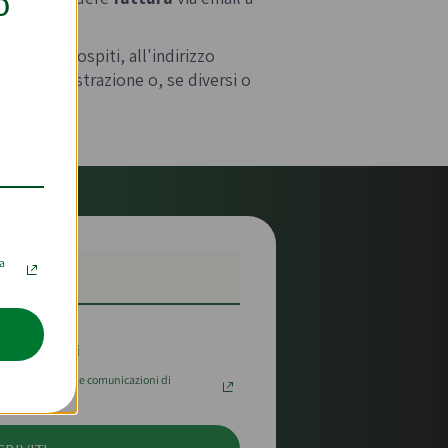
O
gli utenti ospiti, all'indirizzo
ase di registrazione o, se diversi o
la
erte e sconti
 i tuoi dati per le comunicazioni di
y.