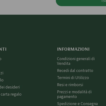
IS
NTI
INFORMAZIONI
o
Condizioni generali di
Vendita
i
Recedi dal contratto
zzi
Termini di Utilizzo
llo
Resi e rimborsi
dei desideri
Prezzi e modalità di
 carta regalo
pagamento
Spedizione e Consegna