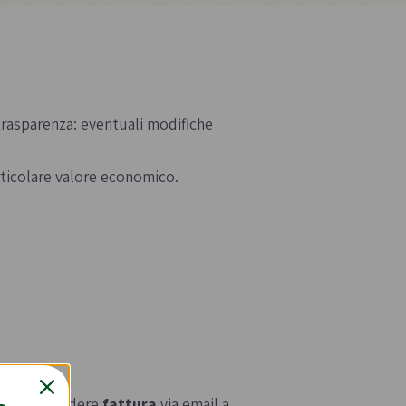
Confetture bio
Miele italiano
 trasparenza: eventuali modifiche
articolare valore economico.
a e legumi
Birre, vini e liquori
iologica
Vini italiani
Birre artigianali
Liquori e distillati artigianali
e può richiedere
fattura
via email a