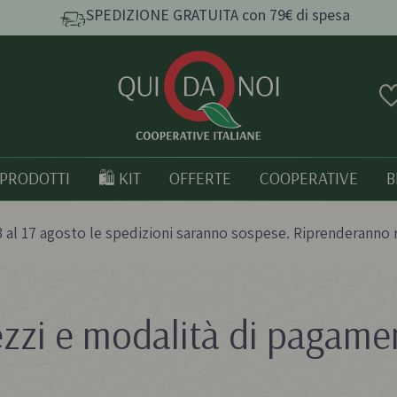
SPEDIZIONE GRATUITA con 79€ di spesa
PRODOTTI
🛍️ KIT
OFFERTE
COOPERATIVE
B
 al 17 agosto le spedizioni saranno sospese. Riprenderanno 
ezzi e modalità di pagame
e e
Pasta, Riso e Cereali
Tutto bio
Pasta artigianale
Prodotti italia
o
Taralli e grissini artigianali