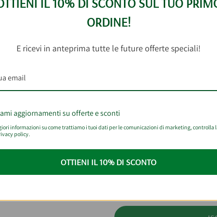
OTTIENI IL 10% DI SCONTO SUL TUO PRIM
ORDINE!
ite e-mail, all'indirizzo fornito in fase di registrazione o, per 
 dati di fatturazione saranno quelli indicati dal Cliente in f
E ricevi in anteprima tutte le future offerte speciali!
zione dell'ordine.
iami aggiornamenti su offerte e sconti
ostre offerte!
ori informazioni su come trattiamo i tuoi dati per le comunicazioni di marketing, controlla 
ivacy policy.
cevere sconti e offerte speciali
OTTIENI IL 10% DI SCONTO
Inviami aggiornamenti su off
Per maggiori informazioni su come trattiamo
 primo acquisto con il nostro
marketing, controlla la nostra Privacy polic