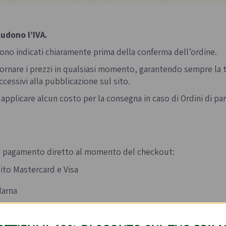
 e passate
Farine biologiche
ologici
Cereali
ludono l’IVA.
che e aromi
gono indicati chiaramente prima della conferma dell’ordine.
 aggiornare i prezzi in qualsiasi momento, garantendo sempre la
ccessivi alla pubblicazione sul sito.
non applicare alcun costo per la consegna in caso di Ordini di p
Bevande e succhi di
Frutta secc
frutta
anali senza
Frutta secca b
di pagamento diretto al momento del checkout:
Té e tisane biologiche
Legumi bio
Succhi bio e bevande
uito Mastercard e Visa
vegetali
larna
acquisto, l'Utente ha a disposizione la ricevuta d’acquisto 