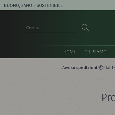
BUONO, SANO E SOSTENIBILE
HOME
CHI SIAMO
Avviso spedizioni 📦
Dal 13
Pr
Conserve e sott'oli
Olio, passat
condimenti
Olive sott'olio e conserve
Pesti e paté bi
vegetali