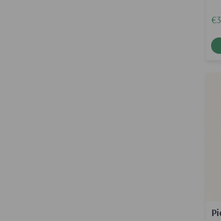
€3
Pi