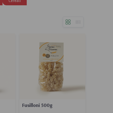
Cereali
Confetture bio
Miele italiano
a e legumi
Birre, vini e liquori
iologica
Vini italiani
Birre artigianali
Liquori e distillati artigianali
Fusilloni 500g