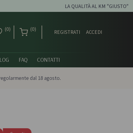
LA QUALITÀ AL KM "GIUSTO"
(0)
(0)
REGISTRATI
ACCEDI
LOG
FAQ
CONTATTI
regolarmente dal 18 agosto.
Creme dolci, confetture
e miele
ni biologici
Creme spalmabili