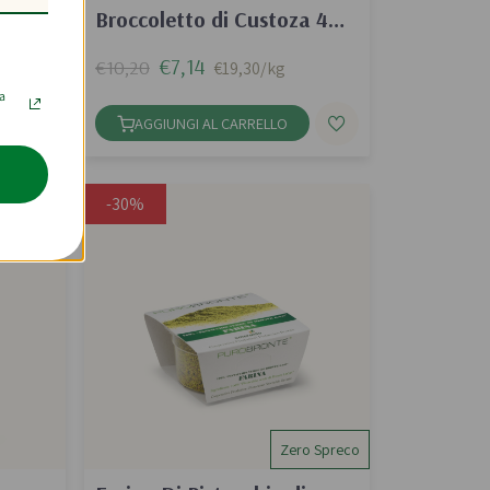
onzo
Broccoletto di Custoza 4
porzioni 370g
€7,14
€10,20
€19,30/kg
la
AGGIUNGI AL CARRELLO
-30%
Zero Spreco