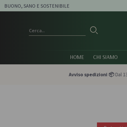
BUONO, SANO E SOSTENIBILE
HOME
CHI SIAMO
Avviso spedizioni 📦
Dal 13
Conserve e sott'oli
Olio, passat
condimenti
Olive sott'olio e conserve
Pesti e paté bi
vegetali