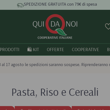
SPEDIZIONE GRATUITA con 79€ di spesa
PRODOTTI
🛍️ KIT
OFFERTE
COOPERATIVE
B
 al 17 agosto le spedizioni saranno sospese. Riprenderanno 
Pasta, Riso e Cereali
e e
Pasta, Riso e Cereali
Tutto bio
Pasta artigianale
Prodotti italia
o
Taralli e grissini artigianali