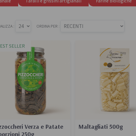
ianale
Taralli e grissini artigianali
Farine biologiche
 e passate
Farine biologiche
ologici
Cereali
che e aromi
UALIZZA :
ORDINA PER :
EST SELLER
Bevande e succhi di
Frutta secc
frutta
anali senza
Frutta secca b
Té e tisane biologiche
Legumi bio
Succhi bio e bevande
vegetali
zzoccheri Verza e Patate
Maltagliati 500g
porzioni 250g