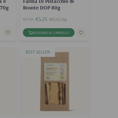
a e
Farina Di Pistacchio di
370g
Bronte DOP 80g
€5,25
€7,50
€65,62/kg
AGGIUNGI AL CARRELLO
BEST SELLER