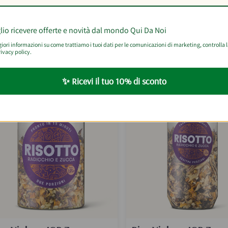
Timilìa Trafilati al Br
500g
,40
€6,80/kg
€3,50
lio ricevere offerte e novità dal mondo Qui Da Noi
€7,00/kg
ori informazioni su come trattiamo i tuoi dati per le comunicazioni di marketing, controlla 
ivacy policy.
AGGIUNGI AL CARRELLO
AGGIUNGI AL CARRELLO
✨ Ricevi il tuo 10% di sconto
BEST SELLER