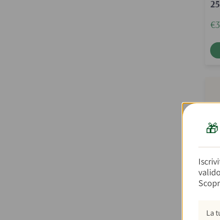
2
€3

Iscriv
valid
Scopr
Fa