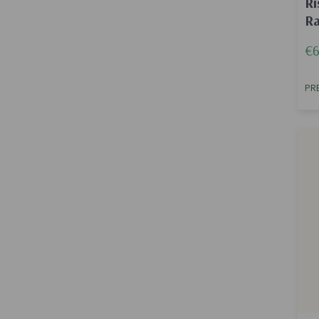
Ri
Ra
€6
PR