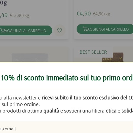
50g
€4,90
€4,90/kg
,49
€13,96/kg
AGGIUNGI AL CARRELLO
AGGIUNGI AL CARRELLO
BEST SELLER

10% di sconto immediato sul tuo primo ord
iti alla newsletter e
ricevi subito il tuo sconto esclusivo del 
o sul primo ordine.
i prodotti di ottima
qualità
e sostieni una filiera
etica
e
solid
rro Perlato 500g
Busiate di Grano Anti