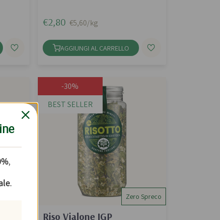
€2,80
€5,60/kg
AGGIUNGI AL CARRELLO
-30%
BEST SELLER
ine
10%
,
ale
.
Zero Spreco
co di
Riso Vialone IGP