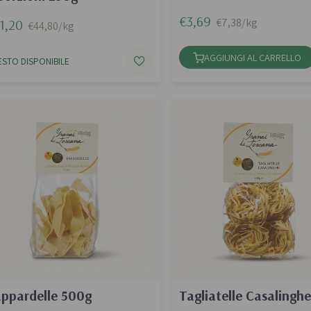
€3,69
€7,38/kg
1,20
€44,80/kg
AGGIUNGI AL CARRELLO
ESTO DISPONIBILE
ppardelle 500g
Tagliatelle Casalingh