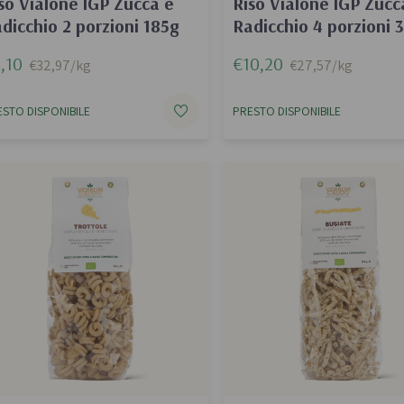
so Vialone IGP Zucca e
Riso Vialone IGP Zucc
dicchio 2 porzioni 185g
Radicchio 4 porzioni 
,10
€10,20
€32,97/kg
€27,57/kg
ESTO DISPONIBILE
PRESTO DISPONIBILE