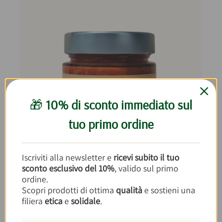
🎁
10% di sconto immediato sul
tuo primo ordine
Iscriviti alla newsletter e
ricevi subito il tuo
sconto esclusivo del 10%
, valido sul primo
Caponata di Carciofi 240g
ordine.
Scopri prodotti di ottima
qualità
e sostieni una
filiera
etica
e
solidale
.
€6,50
€27,08/kg