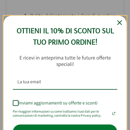
1.
Pulite delicatamente i fiori di zucchina,
rimuovete il pistillo interno e lasciateli
OTTIENI IL 10% DI SCONTO SUL
asciugare su carta assorbente.
Lavate e tagliate la zucchina a piccoli
TUO PRIMO ORDINE!
cubetti.
E ricevi in anteprima tutte le future offerte
speciali!
2.
In una casseruola ampia, scaldate tre
cucchiai di olio extravergine di oliva e fate
tostare il riso insieme ai cubetti di
zucchina. Sfumate con il vino bianco e
lasciate evaporare completamente.
Inviami aggiornamenti su offerte e sconti
Aggiungete gradualmente il brodo
vegetale caldo, mescolando e aspettando
Per maggiori informazioni su come trattiamo i tuoi dati per le
comunicazioni di marketing, controlla la nostra Privacy policy.
che venga assorbito prima di versarne
altro. C