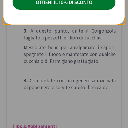
OTTIENI IL 10% DI SCONTO
ontinuate la cottura fino a quando il riso
sarà al dente.
3.
A questo punto, unite il Gorgonzola
tagliato a pezzetti e i fiori di zucchina.
Mescolate bene per amalgamare i sapori,
spegnete il fuoco e mantecate con qualche
cucchiaio di Parmigiano grattugiato.
4.
Completate con una generosa macinata
di pepe nero e servite subito, ben caldo.
Tips & Abbinamenti