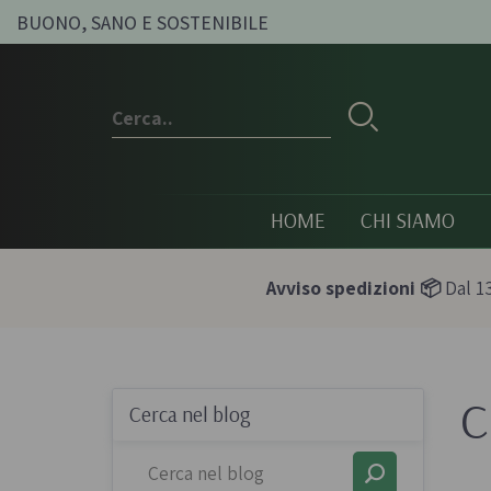
BUONO, SANO E SOSTENIBILE
HOME
CHI SIAMO
Avviso spedizioni 📦
Dal 13
C
Conserve e sott'oli
Olio, passat
Cerca nel blog
condimenti
Olive sott'olio e conserve
Pesti e paté bi
vegetali