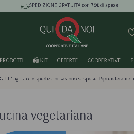
SPEDIZIONE GRATUITA con 79€ di spesa
PRODOTTI
🛍️ KIT
OFFERTE
COOPERATIVE
B
 al 17 agosto le spedizioni saranno sospese. Riprenderanno 
ucina vegetariana
e e
Pasta, Riso e Cereali
Tutto bio
Pasta artigianale
Prodotti italia
o
Taralli e grissini artigianali