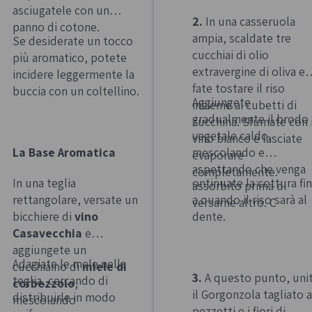
asciugatele con un
2.
In una casseruola
panno di cotone.
ampia, scaldate tre
Se desiderate un tocco
cucchiai di olio
più aromatico, potete
extravergine di oliva e
incidere leggermente la
fate tostare il riso
buccia con un coltellino.
Aggiungete
insieme ai cubetti di
gradualmente il brodo
zucchina. Sfumate con i
vegetale caldo,
vino bianco e lasciate
La Base Aromatica
mescolando e
evaporare
aspettando che venga
completamente.
In una teglia
ontinuate la cottura fi
assorbito prima di
rettangolare, versate un
a quando il riso sarà al
versarne altro. C
bicchiere di
vino
dente.
Casavecchia
e
aggiungete un
Adagiate le mele nella
cucchiaino di
miele di
3.
A questo punto, uni
teglia, cercando di
corbezzolo
,
il Gorgonzola tagliato a
distribuirle in modo
mescolando
pezzetti e i fiori di