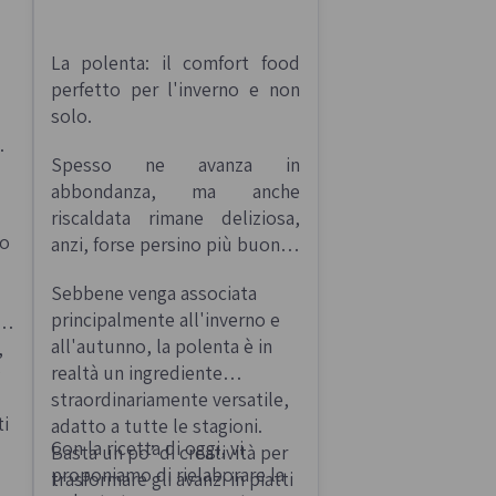
La polenta: il comfort food
perfetto per l'inverno e non
solo.
Spesso ne avanza in
abbondanza, ma anche
riscaldata rimane deliziosa,
mo
anzi, forse persino più buona!
Sebbene venga associata
principalmente all'inverno e
a
all'autunno, la polenta è in
,
o
realtà un ingrediente
straordinariamente versatile,
ti
adatto a tutte le stagioni.
Con la ricetta di oggi, vi
Basta un po’ di creatività per
proponiamo di rielaborare la
trasformare gli avanzi in piatti