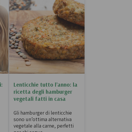
Confetture bio
Miele italiano
a e legumi
Birre, vini e liquori
iologica
Vini italiani
i:
Lenticchie tutto l’anno: la
ricetta degli hamburger
Birre artigianali
vegetali fatti in casa
Liquori e distillati artigianali
Gli hamburger di lenticchie
sono un’ottima alternativa
vegetale alla carne, perfetti