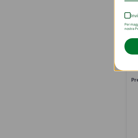
In
Inv
Per maggi
nostra Pr
Pr