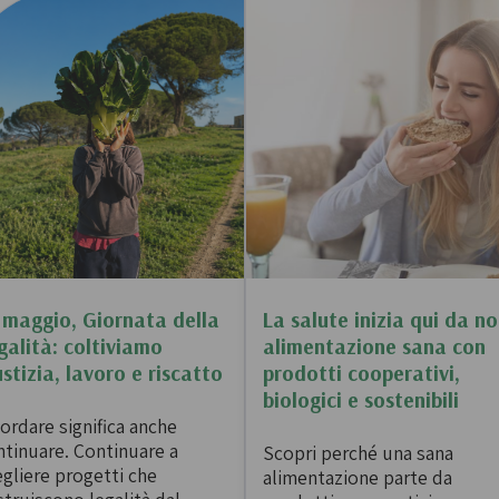
 e passate
Farine biologiche
ologici
Cereali
che e aromi
Bevande e succhi di
Frutta secc
frutta
anali senza
Frutta secca b
 maggio, Giornata della
La salute inizia qui da no
Té e tisane biologiche
galità: coltiviamo
alimentazione sana con
Legumi bio
Succhi bio e bevande
ustizia, lavoro e riscatto
prodotti cooperativi,
vegetali
biologici e sostenibili
ordare significa anche
ntinuare. Continuare a
Scopri perché una sana
egliere progetti che
alimentazione parte da