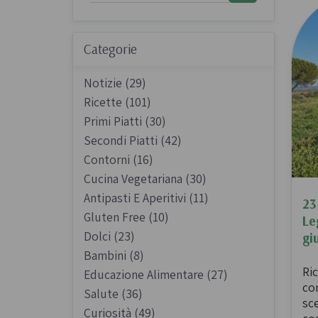
Sughi biologici
Olio e aceto bi
Categorie
Spezie biologi
Notizie (29)
Ricette (101)
Primi Piatti (30)
Secondi Piatti (42)
Contorni (16)
Biscotti, cioccolato e
Gluten free
Cucina Vegetariana (30)
dolci
Antipasti E Aperitivi (11)
Prodotti artigi
23
Biscotti artigianali
Gluten Free (10)
glutine
Le
Dolci (23)
Dolci tipici siciliani
gi
Bambini (8)
Cioccolato di Modica
Ric
Educazione Alimentare (27)
Occasioni al Cioccolato
co
Salute (36)
sc
Curiosità (49)