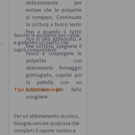
delicatamente per
evitare che le polpette
si rompano. Continuate
la cottura a fuoco lento
fino a quando il tutto
Servite le polpette ben calde
non si sarà addensato. A
e
e godetevi un piatto che
fine cottura, spegnete il
saprà conquistarvi!
fuoco e cospargete le
polpette con
abbondante formaggio
grattugiato, coprite poi
la padella con un
Tips & Abbinamenti
coperchio per farlo
sciogliere.
Per un abbinamento alcolico,
bisogna cercare qualcosa che
completi il sapore rustico e