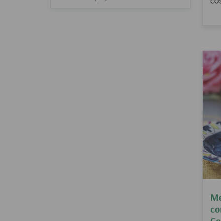
cos
ba
che
e l
st
for
Me
co
Co