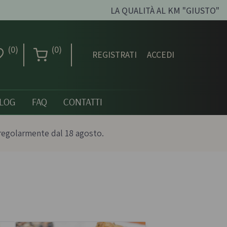
LA QUALITÀ AL KM "GIUSTO"
(0)
(0)
REGISTRATI
ACCEDI
LOG
FAQ
CONTATTI
regolarmente dal 18 agosto.
Creme dolci, confetture
e miele
ni biologici
Creme spalmabili