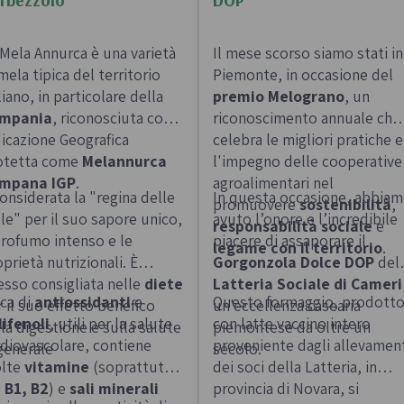
 Mela Annurca è una varietà
Il mese scorso siamo stati in
mela tipica del territorio
Piemonte, in occasione del
liano, in particolare della
premio Melograno
, un
mpania
, riconosciuta con
riconoscimento annuale che
dicazione Geografica
celebra le migliori pratiche e
otetta come
Melannurca
l'impegno delle cooperative
mpana IGP
.
agroalimentari nel
onsiderata la "regina delle
In questa occasione, abbia
promuovere
sostenibilità
,
le" per il suo sapore unico,
avuto l’onore e l’incredibile
responsabilità sociale
e
profumo intenso e le
piacere di assaporare il
legame con il territorio
.
prietà nutrizionali. È
Gorgonzola Dolce DOP
dell
esso consigliata nelle
diete
Latteria Sociale di Cameri
cca di
antiossidanti
e
Questo formaggio, prodott
 il suo effetto benefico
un'eccellenza casearia
lifenoli
, utili per la salute
con latte vaccino intero
la digestione e sulla salute
piemontese da oltre un
rdiovascolare, contiene
proveniente dagli allevamen
generale
secolo.
lte
vitamine
(soprattutto
dei soci della Latteria, in
e
B1, B2
) e
sali minerali
provincia di Novara, si