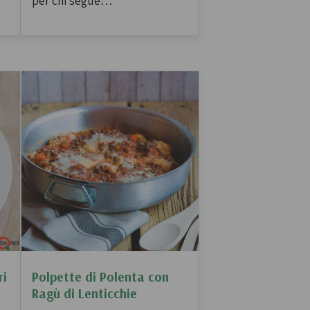
per chi segue
un’alimentazione vegetariana
o semplicemente desidera
i,
variare la propria dieta.
ri
Polpette di Polenta con
Ragù di Lenticchie