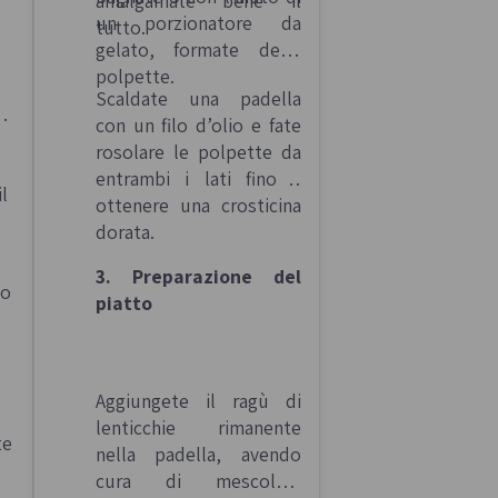
amalgamate bene il
un porzionatore da
tutto.
gelato, formate delle
polpette.
Scaldate una padella
con un filo d’olio e fate
rosolare le polpette da
entrambi i lati fino a
l
ottenere una crosticina
dorata.
3. Preparazione del
no
piatto
Aggiungete il ragù di
lenticchie rimanente
te
nella padella, avendo
cura di mescolare