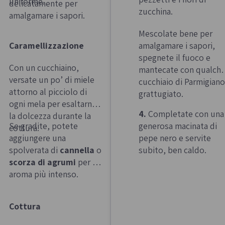
uniforme.
delicatamente per
zucchina.
amalgamare i sapori.
Mescolate bene per
Caramellizzazione
amalgamare i sapori,
spegnete il fuoco e
Con un cucchiaino,
mantecate con qualch
versate un po’ di miele
cucchiaio di Parmigiano
attorno al picciolo di
grattugiato.
ogni mela per esaltarne
4.
Completate con una
la dolcezza durante la
Se gradite, potete
generosa macinata di
cottura.
aggiungere una
pepe nero e servite
spolverata di
cannella
o
subito, ben caldo.
scorza di agrumi
per un
aroma più intenso.
Cottura