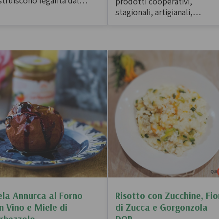
truiscono legalità dal
prodotti cooperativi,
sso. Continuare a credere
stagionali, artigianali,
 il lavoro, la cooperazione
biologici e sostenibili: legum
a cura dei territori siano
conserve vegetali, bevande
rumenti potenti contro ogni
bio alla frutta e frutta secca.
ma di illegalità.
la Annurca al Forno
Risotto con Zucchine, Fio
n Vino e Miele di
di Zucca e Gorgonzola
rbezzolo
DOP