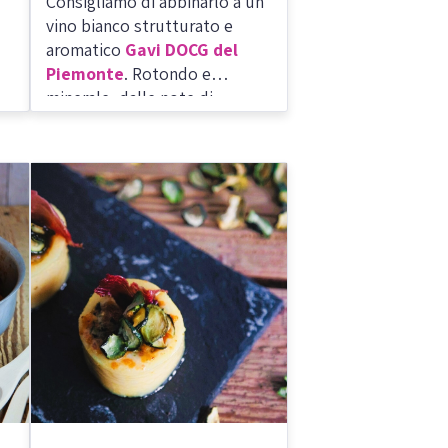
Consigliamo di abbinarlo a un
vino bianco strutturato e
aromatico
Gavi DOCG del
Piemonte
. Rotondo e
minerale, dalle note di
albicocca, pera ed erbe
officinali, che si sposa
perfettamente con piatti a
base di formaggi freschi.