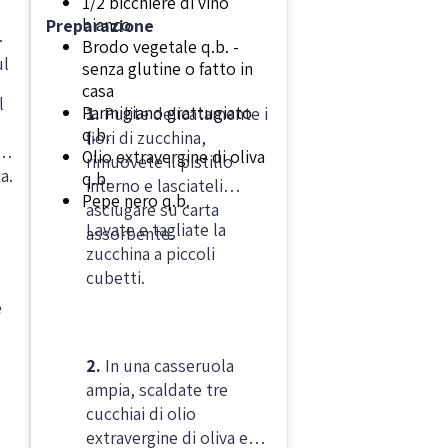
1/2 bicchiere di vino
bianco
Preparazione
Brodo vegetale q.b. -
ul
senza glutine o fatto in
casa
l
Parmigiano grattugiato
1.
Pulite delicatamente i
q.b.
fiori di zucchina,
Olio extravergine di oliva
rimuovete il pistillo
a.
q.b.
interno e lasciateli
Pepe nero q.b.
asciugare su carta
Lavate e tagliate la
assorbente.
zucchina a piccoli
cubetti.
e
2.
In una casseruola
ampia, scaldate tre
cucchiai di olio
extravergine di oliva e