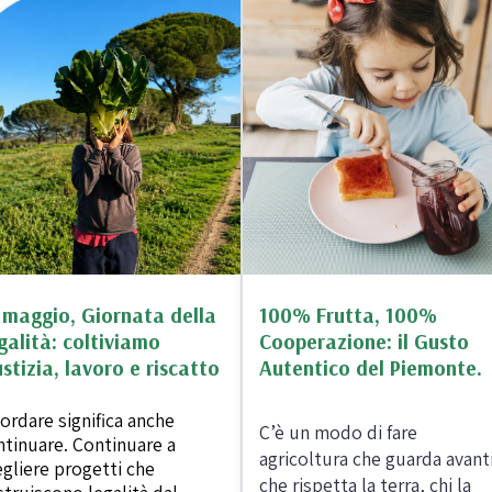
 e passate
Farine biologiche
ologici
Cereali
che e aromi
Bevande e succhi di
Frutta secc
frutta
anali senza
Frutta secca b
 maggio, Giornata della
100% Frutta, 100%
Té e tisane biologiche
galità: coltiviamo
Cooperazione: il Gusto
Legumi bio
Succhi bio e bevande
ustizia, lavoro e riscatto
Autentico del Piemonte.
vegetali
ordare significa anche
C’è un modo di fare
ntinuare. Continuare a
agricoltura che guarda avanti
egliere progetti che
che rispetta la terra, chi la