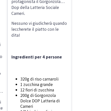
protagonista il Gorgonzola
Dop della Latteria Sociale
Cameri.
Nessuno vi giudicherà quando
leccherete il piatto con le
dita!
i
no
Ingredienti per 4 persone
o
320g di riso carnaroli
1 zucchina grande
12 fiori di zucchina
in
200g di Gorgonzola
Dolce DOP Latteria di
i
Cameri
te