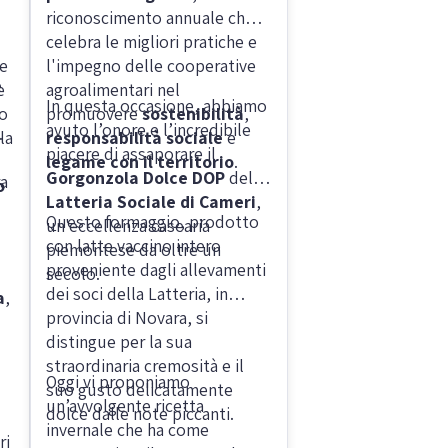
riconoscimento annuale che
celebra le migliori pratiche e
 e
l'impegno delle cooperative
e
e
agroalimentari nel
In questa occasione, abbiamo
o
promuovere
sostenibilità
,
avuto l’onore e l’incredibile
la
responsabilità sociale
e
piacere di assaporare il
legame con il territorio
.
Gorgonzola Dolce DOP
della
ra
o
Latteria Sociale di Cameri
,
Questo formaggio, prodotto
un'eccellenza casearia
con latte vaccino intero
piemontese da oltre un
proveniente dagli allevamenti
secolo.
dei soci della Latteria, in
a
,
provincia di Novara, si
distingue per la sua
straordinaria cremosità e il
Oggi vi proponiamo
suo gusto delicatamente
un’avvolgente ricetta
dolce dalle note piccanti.
invernale che ha come
ri