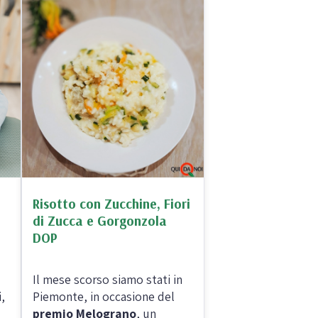
Confetture bio
Miele italiano
a e legumi
Birre, vini e liquori
iologica
Vini italiani
Risotto con Zucchine, Fiori
di Zucca e Gorgonzola
Birre artigianali
DOP
Liquori e distillati artigianali
Il mese scorso siamo stati in
,
Piemonte, in occasione del
premio Melograno
, un