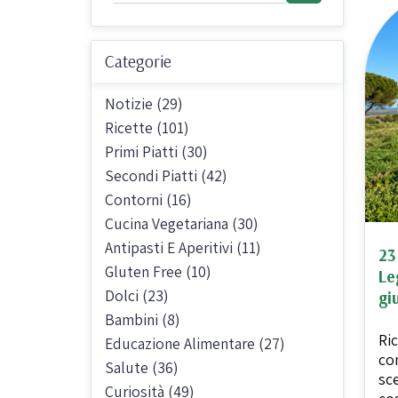
Sughi biologici
Olio e aceto bi
Categorie
Spezie biologi
Notizie (29)
Ricette (101)
Primi Piatti (30)
Secondi Piatti (42)
Contorni (16)
Biscotti, cioccolato e
Gluten free
Cucina Vegetariana (30)
dolci
Antipasti E Aperitivi (11)
Prodotti artigi
23
Biscotti artigianali
Gluten Free (10)
glutine
Le
Dolci (23)
Dolci tipici siciliani
gi
Bambini (8)
Cioccolato di Modica
Ric
Educazione Alimentare (27)
Occasioni al Cioccolato
co
Salute (36)
sc
Curiosità (49)