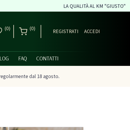
LA QUALITÀ AL KM "GIUSTO"
(0)
(0)
REGISTRATI
ACCEDI
LOG
FAQ
CONTATTI
regolarmente dal 18 agosto.
Creme dolci, confetture
e miele
ni biologici
Creme spalmabili