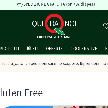
SPEDIZIONE GRATUITA con 79€ di spesa
PRODOTTI
🛍️ KIT
OFFERTE
COOPERATIVE
B
 al 17 agosto le spedizioni saranno sospese. Riprenderanno 
luten Free
e e
Pasta, Riso e Cereali
Tutto bio
Pasta artigianale
Prodotti italia
o
Taralli e grissini artigianali