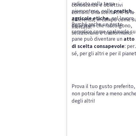
radicato nella terra
conoscenze e obiettivi
piemontese, nelle
pratiche
comuni. Una scelta che fa la
agricole etiche
, nel lavoro
differenza, in campo come s
Perché anche un gesto
delle mani che raccolgono,
mercato.
semplice come spalmarle su
selezionano e trasformano.
pane può diventare un
atto
di scelta consapevole
: per
sé, per gli altri e per il pianet
Prova il tuo gusto preferito,
non potrai fare a meno anch
degli altri!