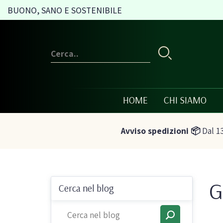
BUONO, SANO E SOSTENIBILE
HOME
CHI SIAMO
Avviso spedizioni 📦
Dal 13
G
Conserve e sott'oli
Olio, passat
Cerca nel blog
condimenti
Olive sott'olio e conserve
Pesti e paté bi
vegetali