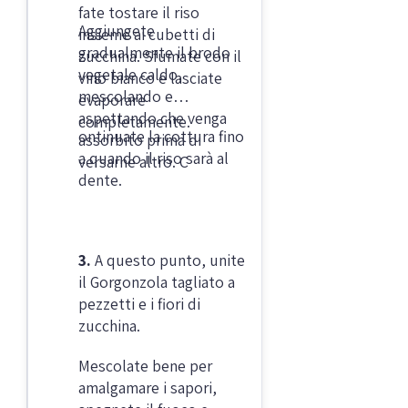
fate tostare il riso
Aggiungete
insieme ai cubetti di
gradualmente il brodo
zucchina. Sfumate con il
vegetale caldo,
vino bianco e lasciate
mescolando e
evaporare
aspettando che venga
completamente.
ontinuate la cottura fino
assorbito prima di
a quando il riso sarà al
versarne altro. C
dente.
3.
A questo punto, unite
il Gorgonzola tagliato a
pezzetti e i fiori di
zucchina.
Mescolate bene per
amalgamare i sapori,