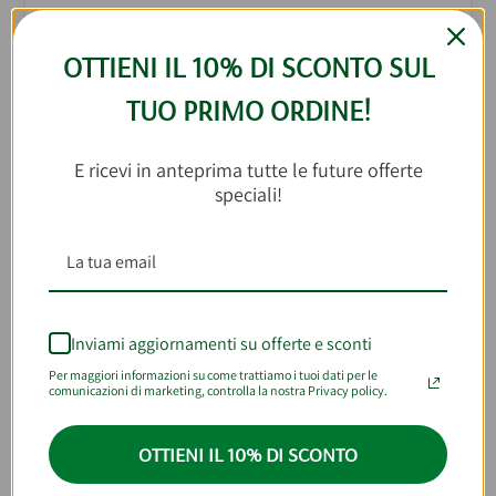
1.
Eliminate lo strato esterno delle
cipolle
e
affettatele sottilmente
. Cuocetele a
OTTIENI IL 10% DI SCONTO SUL
fuoco medio in una padella con mezzo
bicchiere d’acqua per circa 10-15 minuti,
TUO PRIMO ORDINE!
finché l’acqua non sarà evaporata.
Aggiungete mezzo bicchiere di aceto,
E ricevi in anteprima tutte le future offerte
alzate la fiamma e fatelo assorbire
speciali!
completamente.
Riducete nuovamente il calore, unite il
sale
, i
capperi
, i
pomodorini secchi
e
freschi
, e fate insaporire con un generoso
filo d’olio extravergine per 5-6 minuti. .
Inviami aggiornamenti su offerte e sconti
Per maggiori informazioni su come trattiamo i tuoi dati per le
comunicazioni di marketing, controlla la nostra Privacy policy.
2. Disponete la farina su una
spianatoia, creando un incavo al
OTTIENI IL 10% DI SCONTO
centro
. Sciogliete il lievito in una tazzina
di acqua tiepida e versatelo nell’incavo.