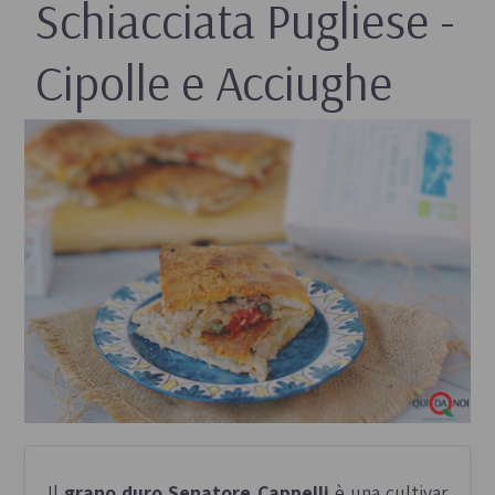
Schiacciata Pugliese -
Cipolle e Acciughe
Il
grano duro Senatore Cappelli
è una cultivar