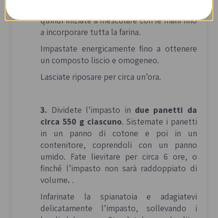
Aggiungete il resto dell’acqua e il sale,
quindi iniziate a mescolare con le mani fino
a incorporare tutta la farina.
Impastate energicamente fino a ottenere
un composto liscio e omogeneo.
Lasciate riposare per circa un’ora.
3.
Dividete l’impasto in
due panetti da
circa 550 g ciascuno
. Sistemate i panetti
in un panno di cotone e poi in un
contenitore, coprendoli con un panno
umido. Fate lievitare per circa 6 ore, o
finché l’impasto non sarà raddoppiato di
volume
.
.
Infarinate la spianatoia e adagiatevi
delicatamente l’impasto, sollevando i