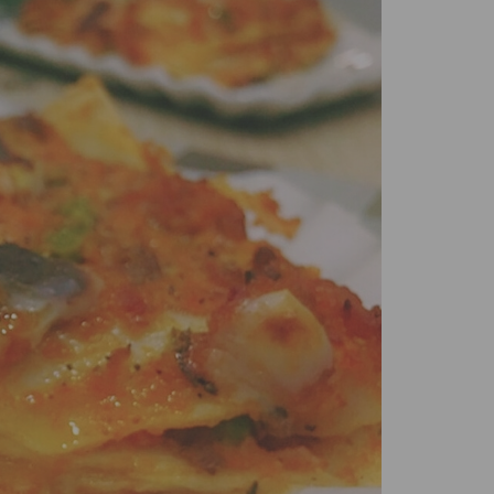
Confetture bio
Miele italiano
a e legumi
Birre, vini e liquori
iologica
Vini italiani
Birre artigianali
Liquori e distillati artigianali