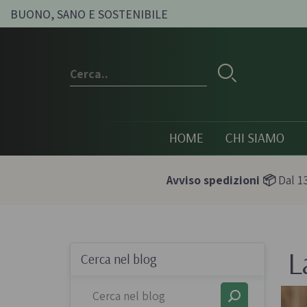
BUONO, SANO E SOSTENIBILE
HOME
CHI SIAMO
Avviso spedizioni 📦
Dal 13
L
Conserve e sott'oli
Olio, passat
Cerca nel blog
condimenti
Olive sott'olio e conserve
Pesti e paté bi
vegetali