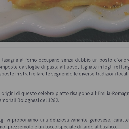
 lasagne al forno occupano senza dubbio un posto d’onore tr
mposte da sfoglie di pasta all’uovo, tagliate in fogli rettan
sposte in strati e farcite seguendo le diverse tradizioni locali
 origini di questo celebre piatto risalgono all’Emilia-Romagna
moriali Bolognesi
del 1282.
gi vi proponiamo una deliziosa variante genovese, caratter
mo, prezzemolo e un tocco speciale di lardo al basilico.