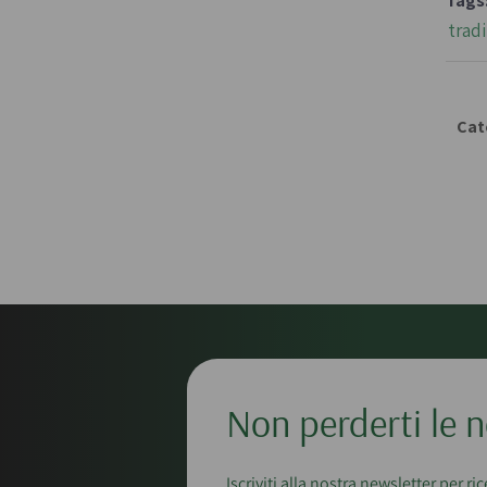
Tags
trad
Cat
Non perderti le n
Iscriviti alla nostra newsletter per ri