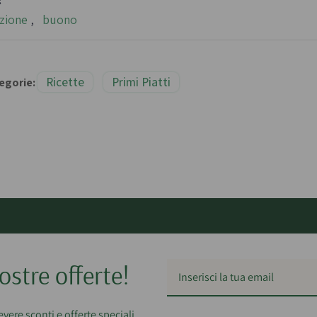
:
izione
,
buono
Ricette
Primi Piatti
egorie:
ostre offerte!
cevere sconti e offerte speciali