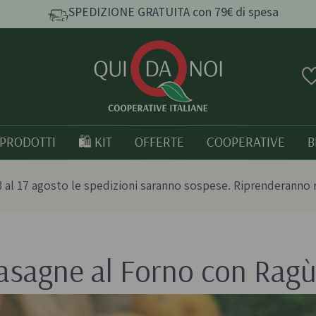
SPEDIZIONE GRATUITA con 79€ di spesa
PRODOTTI
🛍️ KIT
OFFERTE
COOPERATIVE
B
 al 17 agosto le spedizioni saranno sospese. Riprenderanno 
asagne al Forno con Ragù
e e
Pasta, Riso e Cereali
Tutto bio
Pasta artigianale
Prodotti italia
o
Taralli e grissini artigianali