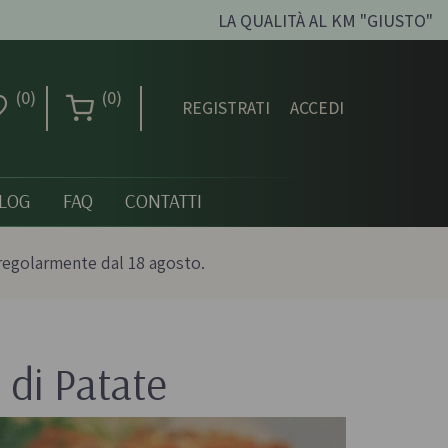
LA QUALITÀ AL KM "GIUSTO"
(0)
(0)
REGISTRATI
ACCEDI
LOG
FAQ
CONTATTI
regolarmente dal 18 agosto.
 di Patate
Creme dolci, confetture
e miele
ni biologici
Creme spalmabili