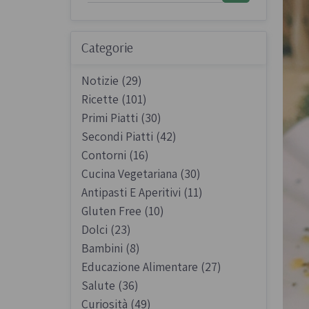
Sughi biologici
Olio e aceto bi
Categorie
Spezie biologi
Notizie (29)
Ricette (101)
Primi Piatti (30)
Secondi Piatti (42)
Contorni (16)
Biscotti, cioccolato e
Gluten free
Cucina Vegetariana (30)
dolci
Antipasti E Aperitivi (11)
Prodotti artigi
Biscotti artigianali
Gluten Free (10)
glutine
Dolci (23)
Dolci tipici siciliani
Bambini (8)
Cioccolato di Modica
Educazione Alimentare (27)
Occasioni al Cioccolato
Salute (36)
Curiosità (49)