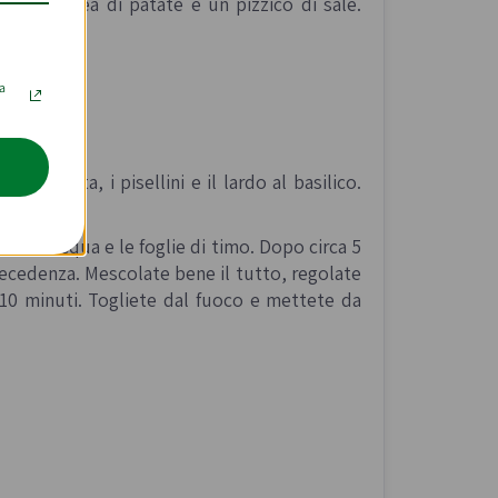
lo, la purea di patate e un pizzico di sale.
la
la tritata, i pisellini e il lardo al basilico.
re d’acqua e le foglie di timo. Dopo circa 5
precedenza. Mescolate bene il tutto, regolate
 10 minuti. Togliete dal fuoco e mettete da