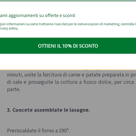
Unite alla carne il prosciutto cotto tritato, il prezzemo
Mescolate bene per amalgamare gli ingredienti.
iami aggiornamenti su offerte e sconti
ori informazioni su come trattiamo i tuoi dati per le comunicazioni di marketing, controlla 
2. Preparate la salsa per il condimento
.
ivacy policy.
OTTIENI IL 10% DI SCONTO
In una padella, scaldate un filo d’olio e aggiungete la cipol
Fate rosolare a fuoco dolce per qualche minuto.
Versate la passata di pomodoro, aggiungete mezzo bicchie
minuti, unite la farcitura di carne e patate preparata in 
di sale e proseguite la cottura a fuoco dolce, per circa
parte.
3. Cuocete assemblate le lasagne
.
Preriscaldate il forno a 190°.