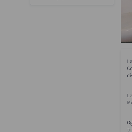
Le
Co
di
Le
Me
Og
ti