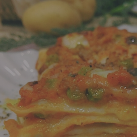
 e passate
Farine biologiche
ologici
Cereali
che e aromi
Bevande e succhi di
Frutta secc
frutta
anali senza
Frutta secca b
Té e tisane biologiche
Legumi bio
Succhi bio e bevande
vegetali