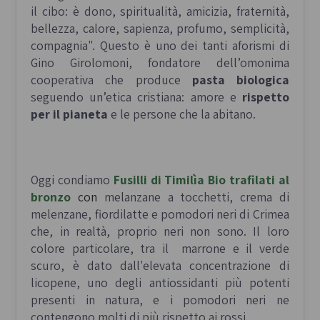
il cibo: è dono, spiritualità, amicizia, fraternità,
bellezza, calore, sapienza, profumo, semplicità,
compagnia
". Questo è uno dei tanti aforismi di
Gino Girolomoni, fondatore dell’omonima
cooperativa che produce
pasta biologica
seguendo un’etica cristiana: amore e
rispetto
per il pianeta
e le persone che la abitano.
Oggi condiamo
Fusilli di Timilìa Bio
trafilati al
bronzo
con
melanzane a tocchetti, crema di
melenzane, fiordilatte e
pomodori neri di Crimea
che, in realtà, proprio neri non sono. Il loro
colore particolare, tra il marrone e il verde
scuro, è dato dall'elevata concentrazione di
licopene, uno degli antiossidanti più potenti
presenti in natura, e i pomodori neri ne
contengono molti di più rispetto ai rossi.