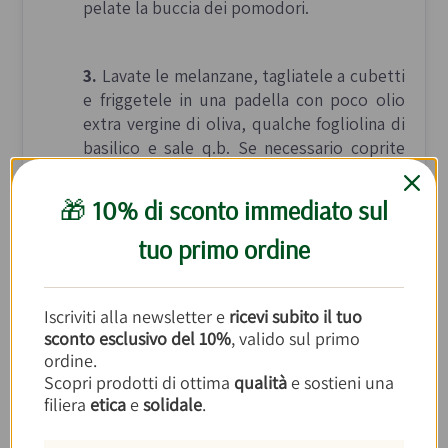
pelate la buccia dei pomodori.
3.
Lavate le melanzane, tagliatele a cubetti
e friggetele in una padella con poco olio
extra vergine di oliva, qualche fogliolina di
basilico e sale q.b. Se necessario coprite
con un coperchio per terminare la cottura.
Amalgamate, infine, le melanzane con i
🎁
10% di sconto immediato sul
pomodori neri di Crimea preparati in
precedenza.
tuo primo ordine
4.
Preparate in una ciotola il fior di latte in
Iscriviti alla newsletter e
ricevi subito il tuo
tanti piccoli fiocchi.
sconto esclusivo del 10%
, valido sul primo
ordine.
Scopri prodotti di ottima
qualità
e sostieni una
5.
Portate a ebollizione una pentola di
filiera
etica
e
solidale
.
acqua calda, aggiungete il sale e buttate i