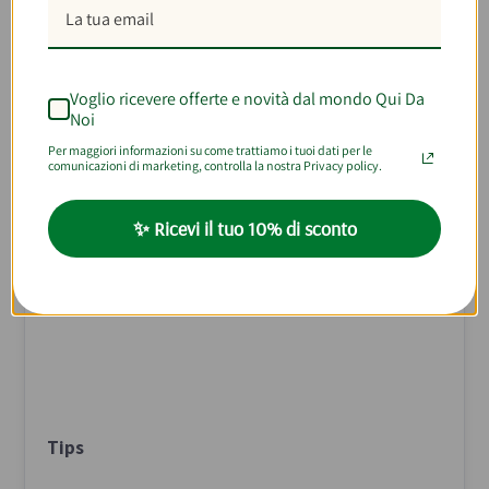
fusilli
. Dopo circa 9 minuti, scolate la
pasta e unitela al condimento di
melanzane e pomodori neri di Crimea.
Completate il piatto aggiungendo a
Voglio ricevere offerte e novità dal mondo Qui Da
cascata i fiocchi di fiordilatte e
Noi
mantenacate con un cucchiaio di
crema di
Per maggiori informazioni su come trattiamo i tuoi dati per le
comunicazioni di marketing, controlla la nostra Privacy policy.
melenzane
(a persona) e servite sul
piatto, guarnendolo con qualche fogliolina
di basilico.
✨ Ricevi il tuo 10% di sconto
Il fusillo è servito: buon appetito.
Tips