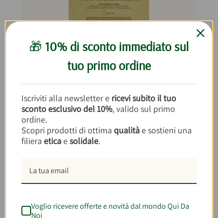
🎁
10% di sconto immediato sul
tuo primo ordine
Cous Cous di Timilìa 500g
Iscriviti alla newsletter e
ricevi subito il tuo
€3,50
sconto esclusivo del 10%
, valido sul primo
€7,00/kg
ordine.
Scopri prodotti di ottima
qualità
e sostieni una
AGGIUNGI AL CARRELLO
filiera
etica
e
solidale
.
BEST SELLER
Voglio ricevere offerte e novità dal mondo Qui Da
Noi