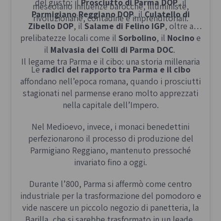
del gusto: il
Prosciutto di Parma DOP
, il
mescolano influenze barocche, illuministe,
Parmigiano Reggiano DOP
, il
Culatello di
rivoluzionarie, contadine e imprenditoriali.
Zibello DOP
, il
Salame di Felino IGP
, oltre a
prelibatezze locali come il
Sorbolino
, il
Nocino
e
il
Malvasia dei Colli di Parma DOC
.
Il legame tra Parma e il cibo: una storia millenaria
Le
radici del rapporto tra Parma e il cibo
affondano nell’epoca romana, quando i prosciutti
stagionati nel parmense erano molto apprezzati
nella capitale dell’Impero.
Nel Medioevo, invece, i monaci benedettini
perfezionarono il processo di produzione del
Parmigiano Reggiano, mantenuto pressoché
invariato fino a oggi.
Durante l’800, Parma si affermò come centro
industriale per la trasformazione del pomodoro e
vide nascere un piccolo negozio di panetteria, la
Barilla, che si sarebbe trasformato in un leader