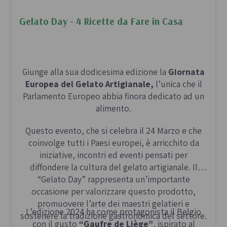
cattolica che in quella greco e serbo ortodossa,
la treccia delle Titole simboleggia i chiodi della
Gelato Day - 4 Ricette da Fare in Casa
crocifissione, mentre le uova, spesso tinte di
rosso, ricordano il sangue versato da Cristo e i
sassi del Calvario.
Giunge alla sua dodicesima edizione la
Giornata
Europea del Gelato Artigianale,
l’unica che il
Parlamento Europeo abbia finora dedicato ad un
Ingredienti per il lievitino
(da preparare la sera
alimento.
prima)
Questo evento, che si celebra il 24 Marzo e che
coinvolge tutti i Paesi europei, è arricchito da
120 g di farina manitoba
iniziative, incontri ed eventi pensati per
120 g di latte intero
diffondere la cultura del gelato artigianale. Il
1/2 cucchiaino di zucchero
“Gelato Day” rappresenta un’importante
1 cucchiaino di lievito di birra disidratato
occasione per valorizzare questo prodotto,
promuovere l’arte dei maestri gelatieri e
L’edizione 2024 ha come protagonista il Belgio
sostenere la tradizione gastronomica del settore.
Ingredienti per l’impasto
con il gusto
“Gaufre de Liège”
, ispirato al