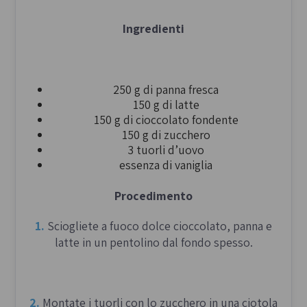
4.
Trasferite l’impasto in un contenitore, coprite
con un foglio di carta forno umido e lasciate
Ingredienti
lievitare per circa 3 ore a temperatura ambiente,
o finché non sarà raddoppiato di volume.
250 g di panna fresca
150 g di latte
150 g di cioccolato fondente
Date forma alle Titole
150 g di zucchero
3 tuorli d’uovo
essenza di vaniglia
1.
Riprendete l’impasto e dividetelo in
12
porzioni
, di cui
6 dovranno essere lunghe il
Procedimento
doppio delle altre
.
1.
Sciogliete a fuoco dolce cioccolato, panna e
latte in un pentolino dal fondo spesso.
2.
Create una
T
con un filone lungo disposto
orizzontalmente e un filone corto disposto
verticalmente. Posizionate un uovo colorato al
centro della T, nel punto in cui si intersecano i
2.
Montate i tuorli con lo zucchero in una ciotola