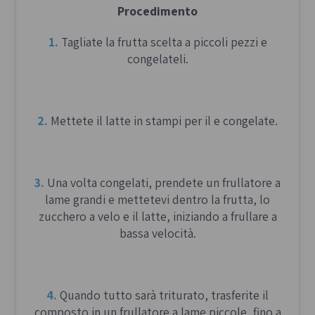
Procedimento
durante il pranzo pasquale, simbolo di unione e
tradizione.
1.
Tagliate la frutta scelta a piccoli pezzi e
congelateli.
2.
Mettete il latte in stampi per il e congelate.
3.
Una volta congelati, prendete un frullatore a
lame grandi e mettetevi dentro la frutta, lo
zucchero a velo e il latte, iniziando a frullare a
bassa velocità.
4.
Quando tutto sarà triturato, trasferite il
composto in un frullatore a lame piccole, fino a