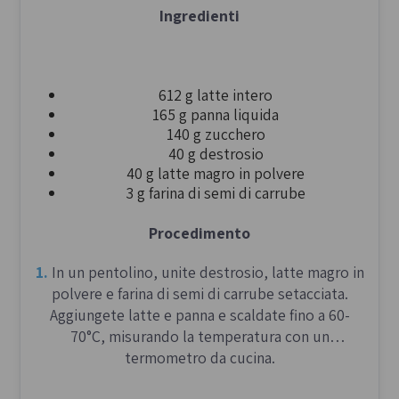
Ingredienti
1.
Sciogliete il lievito di birra con lo zucchero nel
latte tiepido.
612 g latte intero
Aggiungete la farina e impastate fino a ottenere
165 g panna liquida
un composto omogeneo.
140 g zucchero
40 g destrosio
40 g latte magro in polvere
2.
Trasferite il lievitino in un contenitore
3 g farina di semi di carrube
ermetico, coprendolo con un foglio di carta forno
umido e chiudete con il coperchio.
Procedimento
Lasciate lievitare a temperatura ambiente per
1.
In un pentolino, unite destrosio, latte magro in
almeno 12 ore.
polvere e farina di semi di carrube setacciata.
Aggiungete latte e panna e scaldate fino a 60-
70°C, misurando la temperatura con un
termometro da cucina.
L'impasto