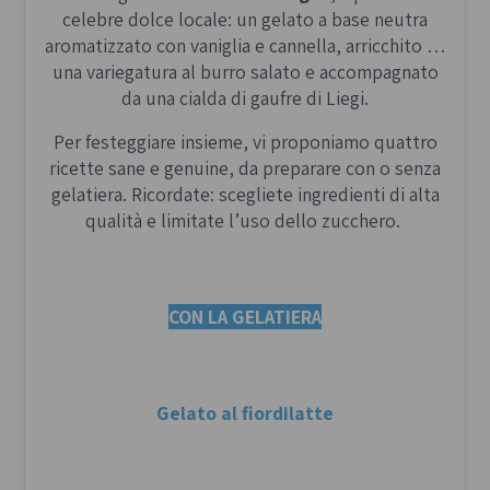
celebre dolce locale: un gelato a base neutra
aromatizzato con vaniglia e cannella, arricchito da
600 g di farina manitoba
una variegatura al burro salato e accompagnato
120 g di latte + mezzo bicchiere per
da una cialda di gaufre di Liegi.
spennellare le Titole
2 uova intere
Per festeggiare insieme, vi proponiamo quattro
2 tuorli
ricette sane e genuine, da preparare con o senza
120 g di zucchero
gelatiera. Ricordate: scegliete ingredienti di alta
La scorza grattugiata di un limone
qualità e limitate l’uso dello zucchero.
1 bacca di vaniglia
2 cucchiai di Marsala
6 uova sode colorate
120 g di burro morbido
CON LA GELATIERA
PREPARAZIONE
Gelato al fiordilatte
Il Lievitino