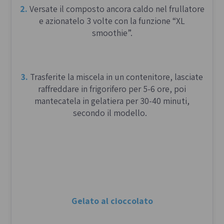
2.
Versate il composto ancora caldo nel frullatore
1.
Tagliate il burro morbido a dadini e intiepidite
e azionatelo 3 volte con la funzione “XL
il latte.
smoothie”.
2.
A mano o con un robot da cucina, sciogliete il
lievitino con il latte tiepido.
3.
Trasferite la miscela in un contenitore, lasciate
raffreddare in frigorifero per 5-6 ore, poi
mantecatela in gelatiera per 30-40 minuti,
3.
Aggiungete le uova, i tuorli, lo zucchero, la
secondo il modello.
scorza di limone grattugiata, i semi della bacca di
vaniglia e il Marsala. Mescolate fino a ottenere un
composto omogeneo. Unite la farina poco alla
volta e iniziate a impastare.
Aggiungete il burro a piccoli pezzi,
incorporandolo completamente prima di
aggiungere il successivo. Impastate a lungo fino a
Gelato al cioccolato
ottenere un composto elastico e liscio.