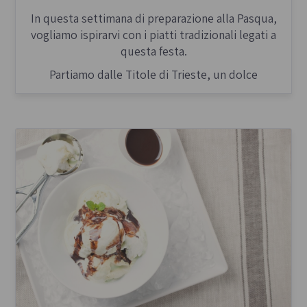
In questa settimana di preparazione alla Pasqua,
vogliamo ispirarvi con i piatti tradizionali legati a
questa festa.
Partiamo dalle Titole di Trieste, un dolce
simbolico e suggestivo che, siamo certi, vi
invoglierà a mettervi alla prova in cucina!
Le Titole sono tra i dolci più rappresentativi della
Pasqua. La loro ricetta è antica e utilizza la pasta
lievitata che è la stessa della più famosa pinza. La
pinza
nella sua forma richiama la spugna
imbevuta di aceto data a Gesù dai soldati, mentre
la
Titola
è un pane a treccia dove, all'estremità,
viene incastonato un uovo colorato.
Secondo una tradizione presente sia nella cultura