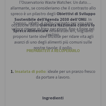
l’Osservatorio Waste Watcher. Un dato
allarmante, se consideriamo che il contrasto allo
spreco è un pilastro degli
Obiettivi di Sviluppo
Sostenibile dell’Agenda 2030 dell’ONU
. In
Spesso, infatti, il pollo cucinato per una cena
occasione della
Giornata Nazionale contro lo
veloce rimane in frigo per giorni, fino a finire nel
Spreco Alimentare
celebratasi ieri, vogliamo
cestino.
proporvi tante idee sfiziose per ridare vita agli
avanzi di uno degli alimenti più comuni sulle
nostre tavole: il pollo.
PREPARATEVI A RECUPERARLO
1.
Insalata di pollo:
ideale per un pranzo fresco
da portare a lavoro.
Ingredienti