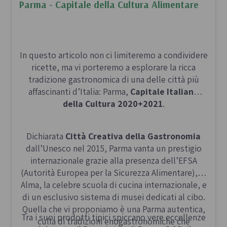
Parma - Capitale della Cultura Alimentare
In questo articolo non ci limiteremo a condividere
ricette, ma vi porteremo a esplorare la ricca
tradizione gastronomica di una delle città più
affascinanti d’Italia: Parma,
Capitale Italiana
della Cultura 2020+2021
.
Dichiarata
Città Creativa della Gastronomia
dall’Unesco nel 2015, Parma vanta un prestigio
internazionale grazie alla presenza dell’EFSA
(Autorità Europea per la Sicurezza Alimentare), di
Alma, la celebre scuola di cucina internazionale, e
di un esclusivo sistema di musei dedicati al cibo.
Quella che vi proponiamo è una Parma autentica,
Tra i suoi prodotti tipici spiccano vere eccellenze
culla di tradizioni enogastronomiche che