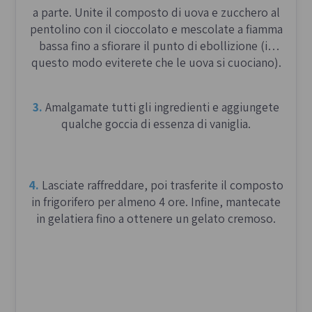
due filoni.
a parte. Unite il composto di uova e zucchero al
pentolino con il cioccolato e mescolate a fiamma
bassa fino a sfiorare il punto di ebollizione (in
Intrecciate i lati lunghi intorno all’uovo, poi
questo modo eviterete che le uova si cuociano).
intrecciate il lato corto per formare una treccia
decorativa.
3.
Amalgamate tutti gli ingredienti e aggiungete
qualche goccia di essenza di vaniglia.
Ultima lievitazione e cottura
4.
Lasciate raffreddare, poi trasferite il composto
1.
Posizionate le titole su una placca da forno
in frigorifero per almeno 4 ore. Infine, mantecate
rivestita con carta forno e spennellatele con il
in gelatiera fino a ottenere un gelato cremoso.
latte leggermente intiepidito. Copritele con un
panno umido e lasciatele lievitare per altre
3 ore
a temperatura ambiente, finché non saranno ben
gonfie.