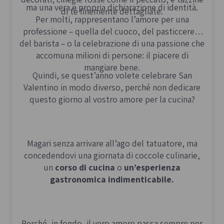
ma una vera e propria dichiarazione di identità.
di tè finemente dettagliate.
Per molti, rappresentano l’amore per una
professione – quella del cuoco, del pasticcere o
del barista – o la celebrazione di una passione che
accomuna milioni di persone: il piacere di
mangiare bene.
Quindi, se quest’anno volete celebrare San
Valentino in modo diverso, perché non dedicare
questo giorno al vostro amore per la cucina?
Magari senza arrivare all’ago del tatuatore, ma
concedendovi una giornata di coccole culinarie,
un
corso di cucina
o
un’esperienza
gastronomica indimenticabile.
Perché, in fondo, il vero amore passa sempre per