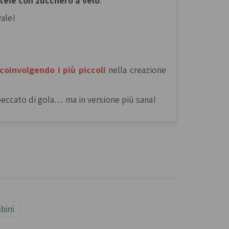
atele con zucchero a velo
.
vale!
coinvolgendo i più piccoli
nella creazione
 peccato di gola… ma in versione più sana!
bini