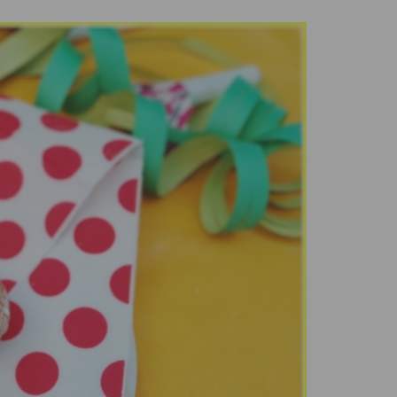
Confetture bio
Miele italiano
a e legumi
Birre, vini e liquori
iologica
Vini italiani
Birre artigianali
Liquori e distillati artigianali