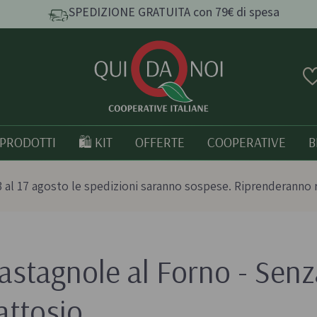
SPEDIZIONE GRATUITA con 79€ di spesa
PRODOTTI
🛍️ KIT
OFFERTE
COOPERATIVE
B
 al 17 agosto le spedizioni saranno sospese. Riprenderanno 
astagnole al Forno - Senz
e e
Pasta, Riso e Cereali
Tutto bio
Pasta artigianale
Prodotti italia
attosio
o
Taralli e grissini artigianali