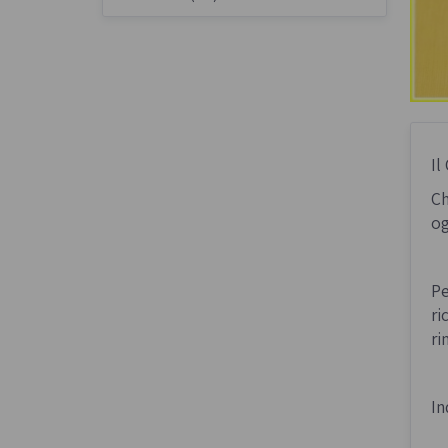
Il
Ch
og
Pe
ri
ri
In