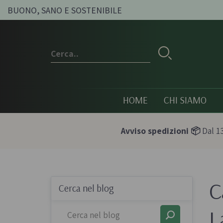
BUONO, SANO E SOSTENIBILE
HOME
CHI SIAMO
Avviso spedizioni 📦
Dal 13
C
Conserve e sott'oli
Olio, passat
Cerca nel blog
condimenti
Olive sott'olio e conserve
L
Pesti e paté bi
vegetali