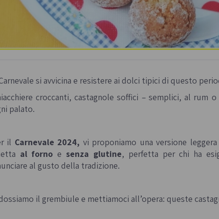
 Carnevale si avvicina e resistere ai dolci tipici di questo pe
iacchiere croccanti, castagnole soffici – semplici, al rum 
ni palato.
r il
Carnevale 2024,
vi proponiamo una versione leggera e
cetta
al forno
e
senza glutine
, perfetta per chi ha esi
nunciare al gusto della tradizione.
dossiamo il grembiule e mettiamoci all’opera: queste castag