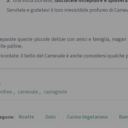
5.
Una volta sfornate,
lasciatele intiepidire e spolver
Servitele e godetevi il loro irresistibile profumo di Carne
eparate queste piccole delizie con amici e famiglia, magari
lle palline.
ricordate: il bello del Carnevale è anche concedersi qualche
:
enfree
,
carnevale
,
castagnole
Ricette
Dolci
Cucina Vegetariana
Bam
egorie: