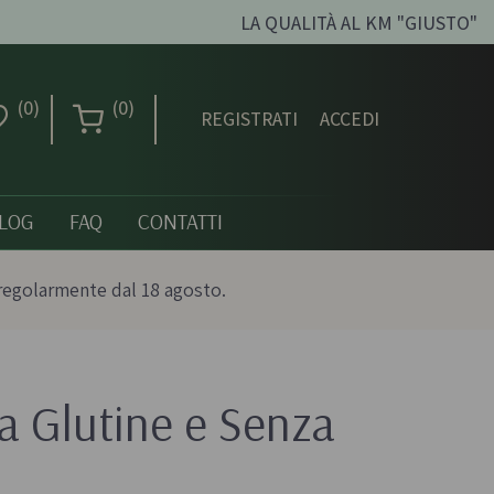
LA QUALITÀ AL KM "GIUSTO"
(0)
(0)
REGISTRATI
ACCEDI
LOG
FAQ
CONTATTI
regolarmente dal 18 agosto.
a Glutine e Senza
Creme dolci, confetture
e miele
ni biologici
Creme spalmabili