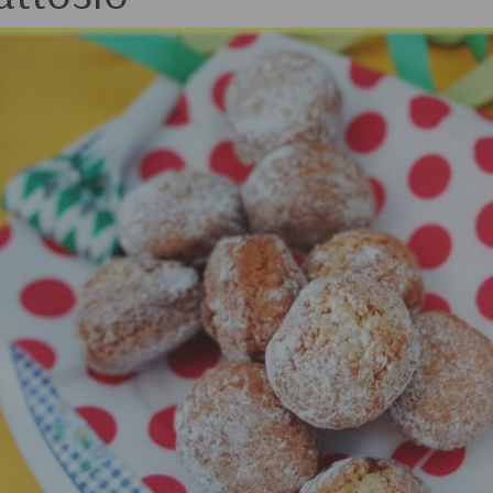
 e passate
Farine biologiche
ologici
Cereali
che e aromi
Bevande e succhi di
Frutta secc
frutta
anali senza
Frutta secca b
Té e tisane biologiche
Legumi bio
Succhi bio e bevande
vegetali