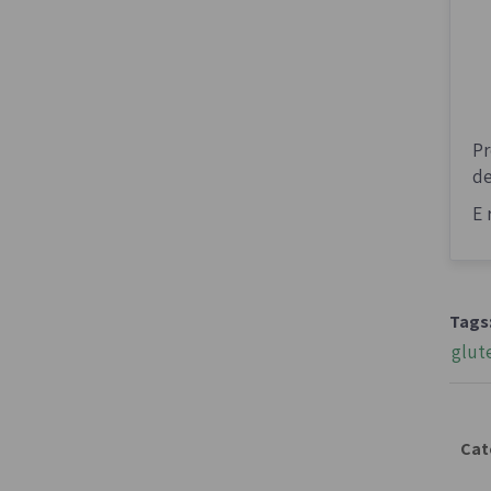
Pr
de
E 
Tags
glut
Cat