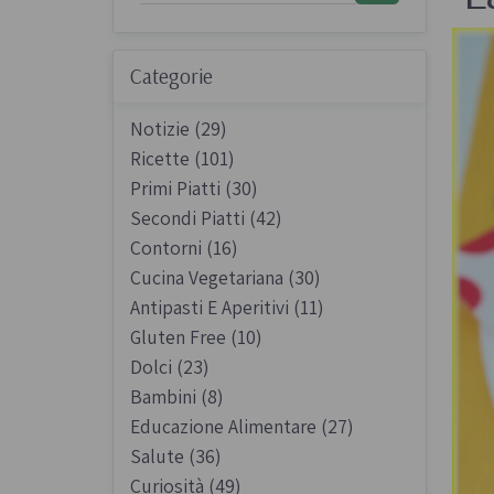
Sughi biologici
Olio e aceto bi
Categorie
Spezie biologi
Notizie (29)
Ricette (101)
Primi Piatti (30)
Secondi Piatti (42)
Contorni (16)
Biscotti, cioccolato e
Gluten free
Cucina Vegetariana (30)
dolci
Antipasti E Aperitivi (11)
Prodotti artigi
Biscotti artigianali
Gluten Free (10)
glutine
Dolci (23)
Dolci tipici siciliani
Bambini (8)
Cioccolato di Modica
Educazione Alimentare (27)
Occasioni al Cioccolato
Salute (36)
Curiosità (49)