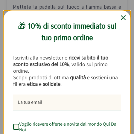
Mettete la padella sul fuoco a fiamma bassa e
fate cuocere per 10 minuti, mescolando di tanto
in tanto.
🎁
10% di sconto immediato sul
tuo primo ordine
3.
Nel frattempo, in una ciotola, sbattete le
uova, incorporate la ricotta e il formaggio
grattugiato, e aggiustate di sale. Quando i porri
Iscriviti alla newsletter e
ricevi subito il tuo
saranno cotti, lasciateli raffreddare e poi uniteli
sconto esclusivo del 10%
, valido sul primo
al composto di uova e formaggio, amalgamando
ordine.
Scopri prodotti di ottima
qualità
e sostieni una
bene.
filiera
etica
e
solidale
.
4.
Prendete una teglia da 22 cm di diametro,
stendete un foglio di pasta fillo e spennellatelo
con olio. Sovrapponete un secondo foglio,
spennellandolo nuovamente. Versate il
Voglio ricevere offerte e novità dal mondo Qui Da
composto, livellatelo e copritelo con altri due
Noi
fogli di pasta fillo, spennellando ciascuno con