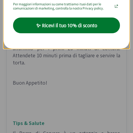
Per maggiori informazioni su come trattiamo i tuoi dati per le
olio. Ripiegate i bordi eccedenti verso l'interno
comunicazioni di marketing, controlla la nostra Privacy policy.
della teglia.
✨ Ricevi il tuo 10% di sconto
5.
Cuocete in forno preriscaldato a 180°C per 35-
40 minuti, coprendo la torta con un foglio di
alluminio per i primi 20 minuti di cottura.
Attendete 10 minuti prima di tagliare e servire la
torta.
Buon Appetito!
Tips & Salute