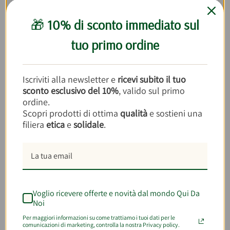
generazioni. È interessante vedere come i
Boomers (1946–1964)
mostrano una gestione
🎁
10% di sconto immediato sul
domestica solida e strutturata, mentre la
tuo primo ordine
Generazione X
(1965–1980)
e i
Millennials
(1981–1996)
hanno consapevolezza ma faticano
a rendere costanti le buone pratiche; la
Iscriviti alla newsletter e
ricevi subito il tuo
Generazione Z (1997–2012)
, pur meno
sconto esclusivo del 10%
, valido sul primo
organizzata, ha una forte capacità di
ordine.
sensibilizzazione e condivisione, soprattutto
Scopri prodotti di ottima
qualità
e sostieni una
online.
filiera
etica
e
solidale
.
Perché cooperative ed e-commerce possono
fare la differenza
In questo scenario,
le cooperative
Voglio ricevere offerte e novità dal mondo Qui Da
rappresentano un modello concreto di
Noi
contrasto allo spreco. Lavorano spesso su scala
Per maggiori informazioni su come trattiamo i tuoi dati per le
locale, valorizzano le materie prime, riducono le
comunicazioni di marketing, controlla la nostra Privacy policy.