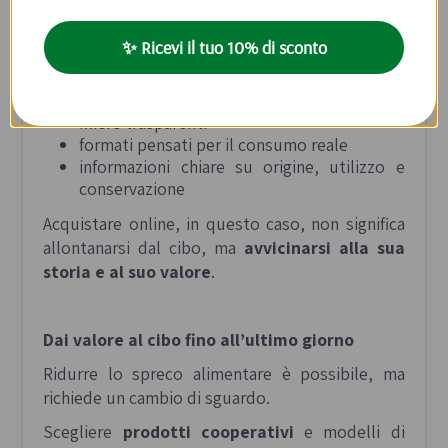
eccedenze e reinvestono valore nelle comunità
e nel lavoro.
✨ Ricevi il tuo 10% di sconto
Su Qui da Noi puoi amplificare questo impatto,
scegliendo:
filiere trasparenti
formati pensati per il consumo reale
informazioni chiare su origine, utilizzo e
conservazione
Acquistare online, in questo caso, non significa
allontanarsi dal cibo, ma
avvicinarsi alla sua
storia e al suo valore
.
Dai valore al cibo fino all’ultimo giorno
Ridurre lo spreco alimentare è possibile, ma
richiede un cambio di sguardo.
Scegliere
prodotti cooperativi
e modelli di