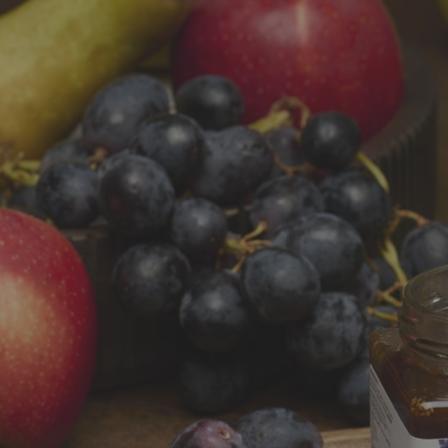
 e passate
Farine biologiche
ologici
Cereali
che e aromi
Bevande e succhi di
Frutta secc
frutta
anali senza
Frutta secca b
Té e tisane biologiche
Legumi bio
Succhi bio e bevande
vegetali