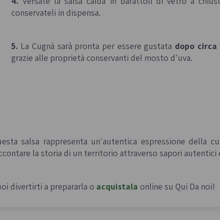
4.
Versate la salsa calda in barattoli di vetro a chiu
conservateli in dispensa.
5.
La Cugnà sarà pronta per essere gustata
dopo circa 
grazie alle proprietà conservanti del mosto d'uva.
esta salsa rappresenta un'autentica espressione della c
ccontare la storia di un territorio attraverso sapori autentici 
oi divertirti a prepararla o
acquistala
online su Qui Da noi!