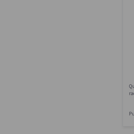
Qu
ra
Pu