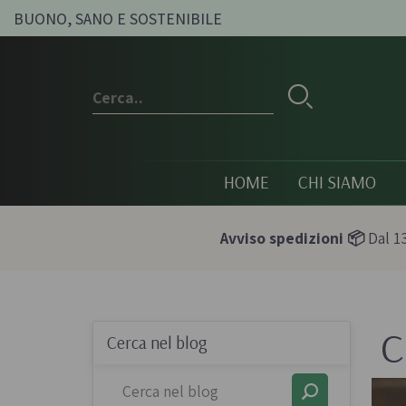
BUONO, SANO E SOSTENIBILE
HOME
CHI SIAMO
Avviso spedizioni 📦
Dal 13
C
Conserve e sott'oli
Olio, passat
Cerca nel blog
condimenti
Olive sott'olio e conserve
Pesti e paté bi
vegetali