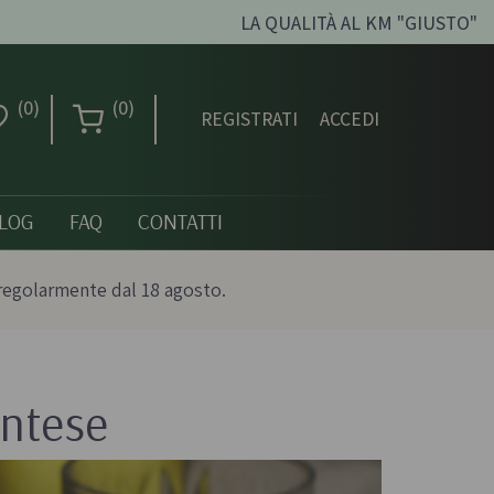
LA QUALITÀ AL KM "GIUSTO"
(0)
(0)
REGISTRATI
ACCEDI
LOG
FAQ
CONTATTI
regolarmente dal 18 agosto.
ntese
Creme dolci, confetture
e miele
ni biologici
Creme spalmabili