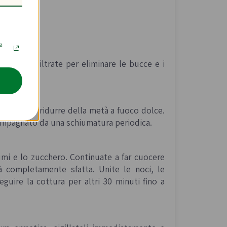
la
il succo. Filtrate per eliminare le bucce e i
 facendolo ridurre della metà a fuoco dolce.
ompagnato da una schiumatura periodica.
rumi e lo zucchero. Continuate a far cuocere
à completamente sfatta. Unite le noci, le
eguire la cottura per altri 30 minuti fino a