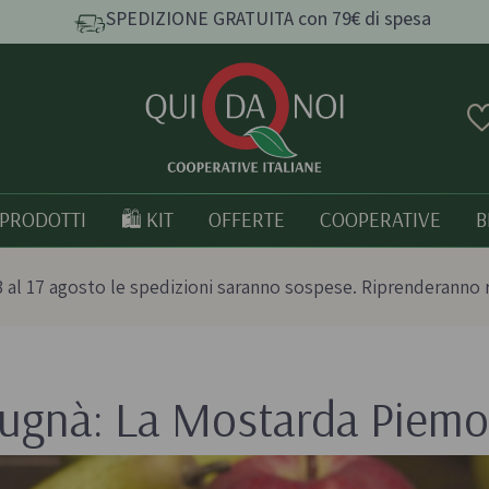
SPEDIZIONE GRATUITA con 79€ di spesa
PRODOTTI
🛍️ KIT
OFFERTE
COOPERATIVE
B
 al 17 agosto le spedizioni saranno sospese. Riprenderanno 
ugnà: La Mostarda Piemo
e e
Pasta, Riso e Cereali
Tutto bio
Pasta artigianale
Prodotti italia
o
Taralli e grissini artigianali