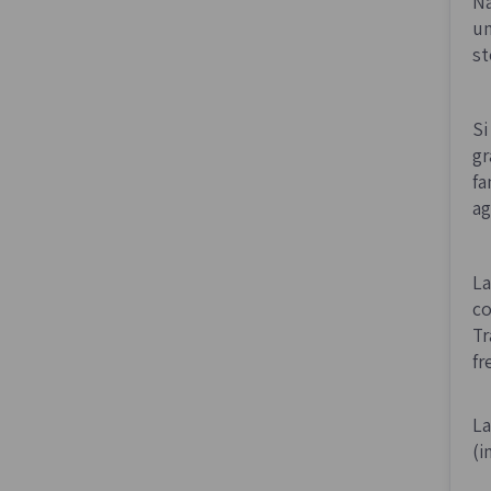
Na
un
st
Si
gr
fa
ag
La
co
Tr
fr
L
(i