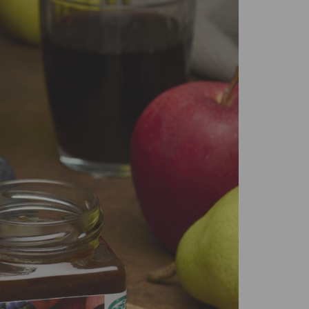
Confetture bio
Miele italiano
a e legumi
Birre, vini e liquori
iologica
Vini italiani
Birre artigianali
Liquori e distillati artigianali