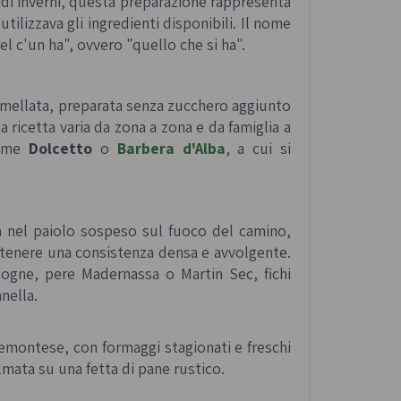
gidi inverni, questa preparazione rappresenta
tilizzava gli ingredienti disponibili. Il nome
el c'un ha
", ovvero "quello che si ha".
armellata, preparata senza zucchero aggiunto
 ricetta varia da zona a zona e da famiglia a
come
Dolcetto
o
Barbera d'Alba
, a cui si
a nel paiolo sospeso sul fuoco del camino,
tenere una consistenza densa e avvolgente.
otogne, pere Madernassa o Martin Sec, fichi
nella.
iemontese, con formaggi stagionati e freschi
lmata su una fetta di pane rustico.