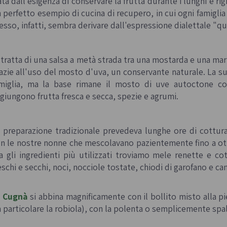
ta dall'esigenza di conservare la frutta durante i lunghi e ri
 perfetto esempio di cucina di recupero, in cui ogni famiglia u
esso, infatti, sembra derivare dall'espressione dialettale "
qu
 tratta di una salsa a metà strada tra una mostarda e una m
azie all'uso del mosto d'uva, un conservante naturale. La sua
miglia, ma la base rimane il mosto di uve autoctone 
giungono frutta fresca e secca, spezie e agrumi.
 preparazione tradizionale prevedeva lunghe ore di cottur
n le nostre nonne che mescolavano pazientemente fino a ot
a gli ingredienti più utilizzati troviamo mele renette e c
eschi e secchi, noci, nocciole tostate, chiodi di garofano e can
a
Cugnà
si abbina magnificamente con il bollito misto alla p
n particolare la robiola), con la polenta o semplicemente spa