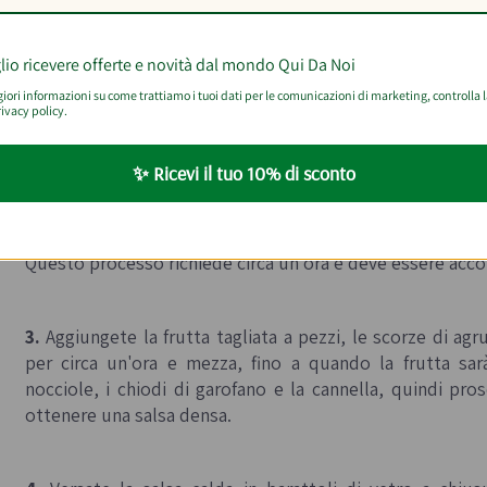
reparazione
lio ricevere offerte e novità dal mondo Qui Da Noi
ori informazioni su come trattiamo i tuoi dati per le comunicazioni di marketing, controlla 
ivacy policy.
1.
Lavate l’uva, asciugatela e schiacciatela per estrarne 
vinaccioli.
✨ Ricevi il tuo 10% di sconto
2.
Versate il succo in una pentola e portatelo a bollore,
Questo processo richiede circa un'ora e deve essere acc
3.
Aggiungete la frutta tagliata a pezzi, le scorze di ag
per circa un'ora e mezza, fino a quando la frutta sar
nocciole, i chiodi di garofano e la cannella, quindi pros
ottenere una salsa densa.