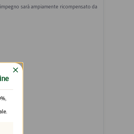
 l’impegno sarà ampiamente ricompensato da
ine
10%
,
ale
.