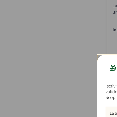
La
un
In

Iscriv
valid
Scopr