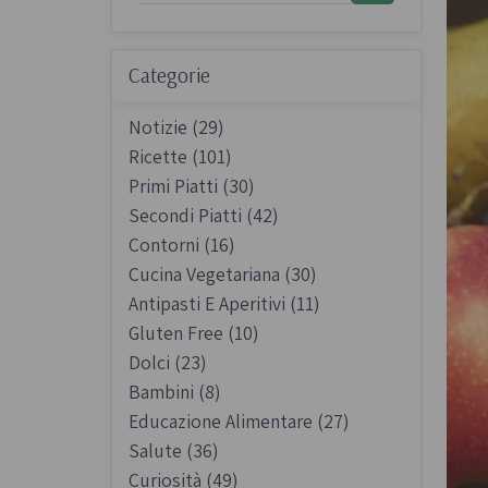
Sughi biologici
Olio e aceto bi
Categorie
Spezie biologi
Notizie (29)
Ricette (101)
Primi Piatti (30)
Secondi Piatti (42)
Contorni (16)
Biscotti, cioccolato e
Gluten free
Cucina Vegetariana (30)
dolci
Antipasti E Aperitivi (11)
Prodotti artigi
Biscotti artigianali
Gluten Free (10)
glutine
Dolci (23)
Dolci tipici siciliani
Bambini (8)
Cioccolato di Modica
Educazione Alimentare (27)
Occasioni al Cioccolato
Salute (36)
Curiosità (49)