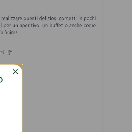
realizzare questi deliziosi cornetti in pochi
tti per un aperitivo, un buffet o anche come
a finire!
ti! 🥐
O
)