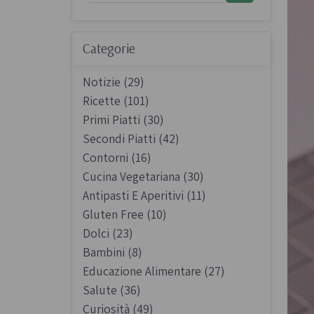
Sughi biologici
Olio e aceto bi
Categorie
Spezie biologi
Notizie (29)
Ricette (101)
Primi Piatti (30)
Secondi Piatti (42)
Contorni (16)
Biscotti, cioccolato e
Gluten free
Cucina Vegetariana (30)
dolci
Antipasti E Aperitivi (11)
Prodotti artigi
Biscotti artigianali
Gluten Free (10)
glutine
Dolci (23)
Dolci tipici siciliani
Bambini (8)
Cioccolato di Modica
Educazione Alimentare (27)
Occasioni al Cioccolato
Salute (36)
Curiosità (49)