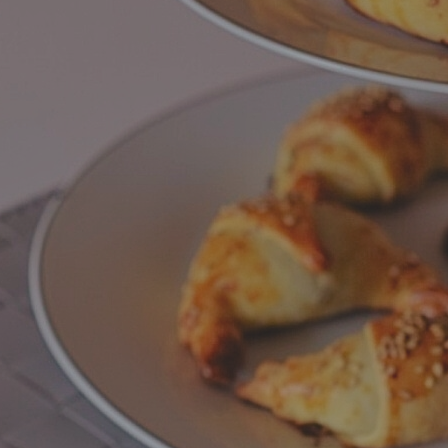
 e passate
Farine biologiche
ologici
Cereali
che e aromi
Bevande e succhi di
Frutta secc
frutta
anali senza
Frutta secca b
Té e tisane biologiche
Legumi bio
Succhi bio e bevande
vegetali