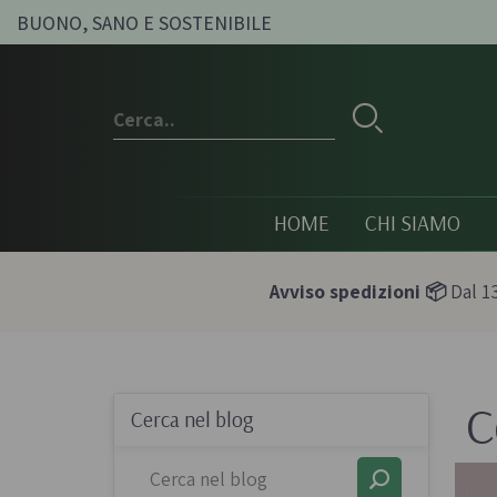
BUONO, SANO E SOSTENIBILE
HOME
CHI SIAMO
Avviso spedizioni 📦
Dal 13
C
Conserve e sott'oli
Olio, passat
Cerca nel blog
condimenti
Olive sott'olio e conserve
Pesti e paté bi
vegetali