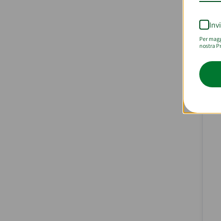
Inv
P
Per maggi
nostra Pr