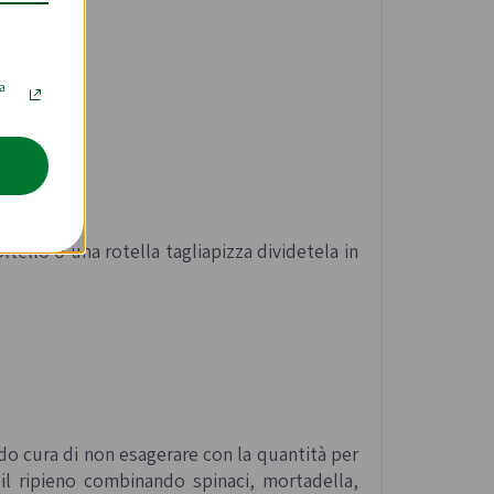
la
ltello o una rotella tagliapizza dividetela in
endo cura di non esagerare con la quantità per
 il ripieno combinando spinaci, mortadella,