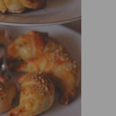
Confetture bio
Miele italiano
a e legumi
Birre, vini e liquori
iologica
Vini italiani
Birre artigianali
Liquori e distillati artigianali