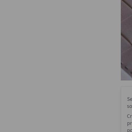
Se
so
Cr
pr
po