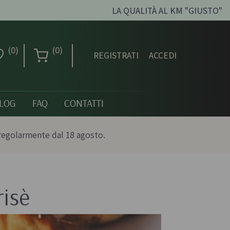
LA QUALITÀ AL KM "GIUSTO"
(0)
(0)
REGISTRATI
ACCEDI
LOG
FAQ
CONTATTI
regolarmente dal 18 agosto.
risè
Creme dolci, confetture
e miele
ni biologici
Creme spalmabili