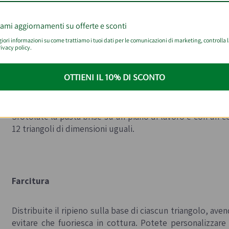
iami aggiornamenti su offerte e sconti
reparazione
ori informazioni su come trattiamo i tuoi dati per le comunicazioni di marketing, controlla 
ivacy policy.
OTTIENI IL 10% DI SCONTO
S
foglia
Srotolate la pasta brisé su un piano di lavoro e con un co
12 triangoli di dimensioni uguali.
Farcitura
Distribuite il ripieno sulla base di ciascun triangolo, av
evitare che fuoriesca in cottura. Potete personalizzare