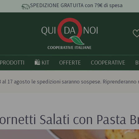
SPEDIZIONE GRATUITA con 79€ di spesa
PRODOTTI
🛍️ KIT
OFFERTE
COOPERATIVE
B
 al 17 agosto le spedizioni saranno sospese. Riprenderanno 
ornetti Salati con Pasta B
e e
Pasta, Riso e Cereali
Tutto bio
Pasta artigianale
Prodotti italia
o
Taralli e grissini artigianali