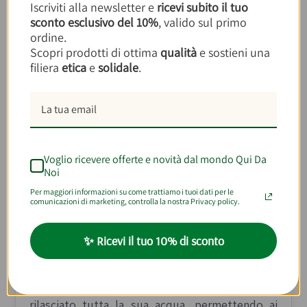
1 foglia di alloro
Iscriviti alla newsletter e
ricevi subito il tuo
Olio Extravergine di Oliva - Azienda Agricola
sconto esclusivo del 10%
, valido sul primo
Masseriola
ordine.
Sale q.b.
Scopri prodotti di ottima
qualità
e sostieni una
filiera
etica
e
solidale
.
Preparazione
1.
Sciacquate bene il polpo sotto l’acqua
corrente e tagliatelo a pezzi grandi di circa 8-10
Voglio ricevere offerte e novità dal mondo Qui Da
Noi
centimetri. Un piccolo consiglio: preparatelo la
sera prima e lasciatelo una notte in freezer per
Per maggiori informazioni su come trattiamo i tuoi dati per le
comunicazioni di marketing, controlla la nostra Privacy policy.
rendere la cottura più morbida.
✨ Ricevi il tuo 10% di sconto
2.
In una pentola dal fondo spesso, scaldate un
filo d'olio extravergine e unite i pezzi di polpo.
Cuocete per circa 10 minuti, fino a quando avrà
rilasciato tutta la sua acqua, permettendo ai