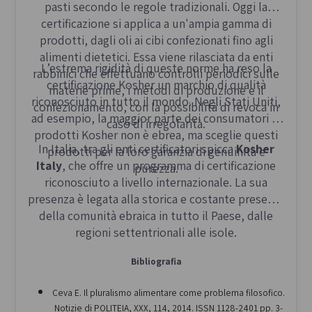
pasti secondo le regole tradizionali. Oggi la
certificazione si applica a un'ampia gamma di
prodotti, dagli oli ai cibi confezionati fino agli
alimenti dietetici. Essa viene rilasciata da enti
L’estrema rigidità di queste norme ha reso la
rabbinici che effettuano controlli periodici sulle
certificazione Kosher un marchio di qualità
materie prime, i metodi di produzione e il
riconosciuto in tutto il mondo. Negli Stati Uniti,
confezionamento, con la possibilità di revoca in
ad esempio, la maggior parte dei consumatori di
caso di irregolarità.
prodotti Kosher non è ebrea, ma sceglie questi
In Italia, tra gli enti certificatori spicca
Kosher
prodotti per la loro garanzia di genuinità e
Italy
, che offre un programma di certificazione
purezza.
riconosciuto a livello internazionale. La sua
presenza è legata alla storica e costante presenza
della comunità ebraica in tutto il Paese, dalle
regioni settentrionali alle isole.
Bibliografia
Ceva E. Il pluralismo alimentare come problema filosofico.
Notizie di POLITEIA, XXX, 114, 2014. ISSN 1128-2401 pp. 3-