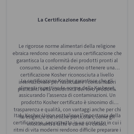
La Certificazione Kosher
Le rigorose norme alimentari della religione
ebraica rendono necessaria una certificazione che
garantisca la conformità dei prodotti pronti al
consumo. Le aziende devono ottenere una
certificazione Kosher riconosciuta a livello
La certificazione Kosher garantisce che gli
internazionale per rassicurare i consumatori
alimenti rispettino le norme della Kasherut,
praticanti sulla conformità dei loro prodotti.
assicurando l’assenza di contaminazioni. Un
prodotto Kosher certificato è sinonimo di
trasparenza e qualità, con vantaggi anche per chi
Italy Kosher Union sottolinea l’importanza della
ha esigenze dietetiche particolari, come gli
certificazione, soprattutto in un contesto in cui i
intolleranti a latte e carne o i celiaci.
ritmi di vita moderni rendono difficile preparare i