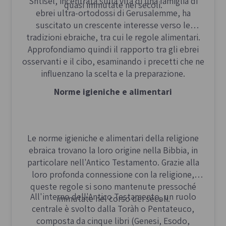
Shtisel
, incentrata sulla vita di una famiglia di
quasi immutate nei secoli.
ebrei ultra-ortodossi di Gerusalemme, ha
suscitato un crescente interesse verso le
tradizioni ebraiche, tra cui le regole alimentari.
Approfondiamo quindi il rapporto tra gli ebrei
osservanti e il cibo, esaminando i precetti che ne
influenzano la scelta e la preparazione.
Norme igieniche e alimentari
Le norme igieniche e alimentari della religione
ebraica trovano la loro origine nella Bibbia, in
particolare nell'Antico Testamento. Grazie alla
loro profonda connessione con la religione,
queste regole si sono mantenute pressoché
All'interno dell'Antico Testamento, un ruolo
immutate nel corso dei secoli.
centrale è svolto dalla Toràh o Pentateuco,
composta da cinque libri (Genesi, Esodo,