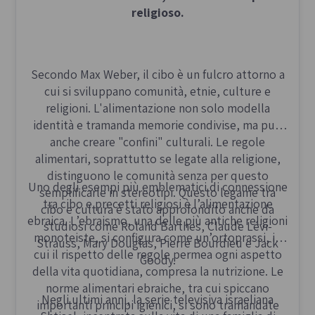
religioso.
Secondo Max Weber, il cibo è un fulcro attorno a
cui si sviluppano comunità, etnie, culture e
religioni. L'alimentazione non solo modella
identità e tramanda memorie condivise, ma può
anche creare "confini" culturali. Le regole
alimentari, soprattutto se legate alla religione,
distinguono le comunità senza per questo
Uno degli esempi più emblematici di connessione
semplificarle in stereotipi. Questo legame tra
tra cibo e precetti religiosi è l’alimentazione
cibo e cultura è stato approfondito anche da
ebraica. L’ebraismo, una delle più antiche religioni
studiosi come Roland Barthes, Claude Lévi-
monoteiste, si configura come un’ortoprassi, in
Strauss, Mary Douglas, Pierre Bourdieu e Jack
cui il rispetto delle regole permea ogni aspetto
Goody.
della vita quotidiana, compresa la nutrizione. Le
norme alimentari ebraiche, tra cui spiccano
Negli ultimi anni, la serie televisiva israeliana
importanti principi igienici, si sono tramandate