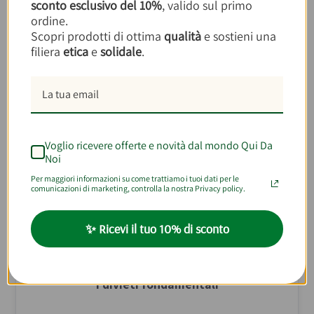
sconto esclusivo del 10%
, valido sul primo
ordine.
Animali terrestri ruminanti e con zoccolo
Scopri prodotti di ottima
qualità
e sostieni una
fesso, macellati secondo il rito ebraico.
filiera
etica
e
solidale
.
Pesci con pinne e squame.
Frutta, verdura, cereali e derivati.
Uova.
Formaggi certificati da un rabbino per
garantire l’uso di caglio vegetale o
proveniente da animali macellati secondo la
Le regole del Kasherut sono molto più articolate
Voglio ricevere offerte e novità dal mondo Qui Da
Kasherut.
di quanto possa sembrare da questo elenco,
Noi
Vino prodotto esclusivamente da ebrei
soprattutto per quanto riguarda la preparazione
Per maggiori informazioni su come trattiamo i tuoi dati per le
secondo specifiche procedure tradizionali.
comunicazioni di marketing, controlla la nostra Privacy policy.
e il consumo di carne e latticini. Alcuni studiosi
ritengono che questa complessità miri a
scoraggiare l’eccessivo consumo di proteine
✨ Ricevi il tuo 10% di sconto
animali a favore di una dieta vegetale più
equilibrata e salutare.
I divieti fondamentali