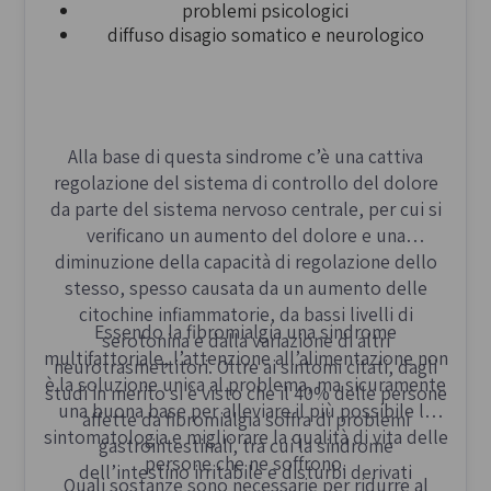
problemi psicologici
diffuso disagio somatico e neurologico
Alla base di questa sindrome c’è una cattiva
regolazione del sistema di controllo del dolore
da parte del sistema nervoso centrale, per cui si
verificano un aumento del dolore e una
diminuzione della capacità di regolazione dello
stesso, spesso causata da un aumento delle
citochine infiammatorie, da bassi livelli di
Essendo la fibromialgia una sindrome
serotonina e dalla variazione di altri
multifattoriale, l’attenzione all’alimentazione non
neurotrasmettitori. Oltre ai sintomi citati, dagli
è la soluzione unica al problema, ma sicuramente
studi in merito si è visto che il 40% delle persone
una buona base per alleviare il più possibile la
affette da fibromialgia soffra di problemi
sintomatologia e migliorare la qualità di vita delle
gastrointestinali, tra cui la sindrome
persone che ne soffrono.
dell’intestino irritabile e disturbi derivati
Quali sostanze sono necessarie per ridurre al