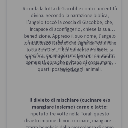
Ricorda la lotta di Giacobbe contro un’entità
divina. Secondo la narrazione biblica,
l'angelo toccò la coscia di Giacobbe, che,
incapace di sconfiggerlo, chiese la sua
benedizione. Appreso il suo nome, l'angelo
La rimozione del nervo è un’operazione
lo ribattezzò Israele, che significa “colui che
complessa, effettuata da una figura
lotta con Dio”.. Tecnicamente il divieto si
specifica, menaqqèr, motivo per cui molte
applica ai quadrupedi e riguarda entrambi i
comunità ebraiche evitano di consumare i
lati del nervo sciatico e del grasso che lo
quarti posteriori degli animali.
circonda.
Il divieto di mischiare (cucinare e/o
mangiare insieme) carne e latte:
ripetuto tre volte nella Torah questo
divieto impone di non cucinare, mangiare o
trarre beneficio dalla mescolanza di carne