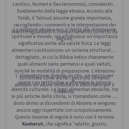
Levitico, Numeri e Deuteronomio), considerati il
fondamento della legge ebraica. Accanto alla
Toràh, il Talmud assume grande importanza,
raccogliendo i commenti e le interpretazioni dei
La religione ebraica non si limita alla dimensione
Maestri riguardanti il comportamento corretto da
spirituale e morale, ma attribuisce un'importanza
seguire.
significativa anche alla salute fisica. Le leggi
alimentari costituiscono un sistema strutturato e
dettagliato, in cui la Bibbia indica chiaramente
quali alimenti siano permessi e quali vietati,
nonché le modalità di preparazione. L'ebraismo
L'alimentazione diventa un rito, un mezzo per
sottolinea come anche i gesti più semplici
vivere con rettitudine e affermare la propria
abbiano un valore simbolico e identitario per il
identità culturale. Le leggi alimentari ebraiche, tra
credente.
le più antiche della storia, si tramandano come un
dono divino ai discendenti di Abramo e vengono
ancora oggi rispettate con scrupolosamente.
Questo insieme di regole è noto con il termine
Kasherut
, che significa "adatto, giusto,