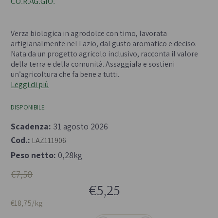
CO.R.AG.GIO.
- 
Verza biologica in agrodolce con timo, lavorata
artigianalmente nel Lazio, dal gusto aromatico e deciso.
Nata da un progetto agricolo inclusivo, racconta il valore
della terra e della comunità. Assaggiala e sostieni
un’agricoltura che fa bene a tutti.
Leggi di più
DISPONIBILE
Scadenza:
31 agosto 2026
Cod.:
LAZ111906
Peso netto:
0,28kg
€7,50
€5,25
€18,75/kg