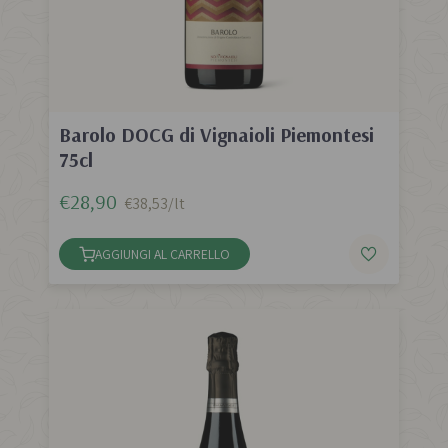
Barolo DOCG di Vignaioli Piemontesi
75cl
€28,90
€38,53/lt
AGGIUNGI AL CARRELLO