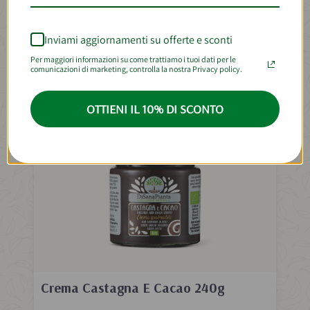
Inviami aggiornamenti su offerte e sconti
-15%
Per maggiori informazioni su come trattiamo i tuoi dati per le
BEST SELLER
comunicazioni di marketing, controlla la nostra Privacy policy.
OTTIENI IL 10% DI SCONTO
Crema Castagna E Cacao 240g