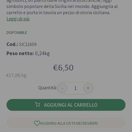
agrodolci, un piatto dalle origini aristocratiche, oggi
simbolo popolare della Sicilia nel mondo. Aggiungila al
carrello e porta in tavola un pezzo di storia siciliana.
Leggi di più
DISPONIBILE
Cod.:
SIC11609
Peso netto:
0,24kg
€6,50
€27,08/kg
Quantità:
-
+
AGGIUNGI AL CARRELLO
AGGIUNGI ALLA LISTA DEI DESIDERI