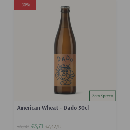
-30%
Zero Spreco
American Wheat - Dado 50cl
€3,71
€5,30
€7,42/lt