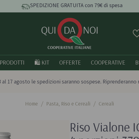
SPEDIZIONE GRATUITA con 79€ di spesa
PRODOTTI
🛍️ KIT
OFFERTE
COOPERATIVE
B
 al 17 agosto le spedizioni saranno sospese. Riprenderanno 
Home
/
Pasta, Riso e Cereali
/
Cereali
e e
Pasta, Riso e Cereali
Tutto bio
Riso Vialone I
Pasta artigianale
Prodotti italia
o
Taralli e grissini artigianali