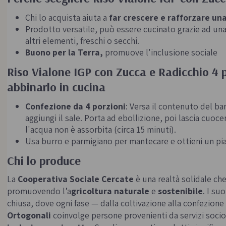
Chi lo acquista aiuta a
far crescere e rafforzare una
Prodotto versatile, può essere cucinato grazie ad un
altri elementi, freschi o secchi.
Buono per la Terra,
promuove l'inclusione sociale
Riso Vialone IGP con Zucca e Radicchio 4 p
abbinarlo in cucina
Confezione da 4 porzioni
: Versa il contenuto del ba
aggiungi il sale. Porta ad ebollizione, poi lascia cuo
l'acqua non è assorbita (circa 15 minuti).
Usa burro e parmigiano per mantecare e ottieni un p
Chi lo produce
La
Cooperativa Sociale Cercate
è una realtà solidale che
promuovendo l’a
gricoltura naturale
e
sostenibile
. I su
chiusa, dove ogni fase — dalla coltivazione alla confezione
Ortogonali
coinvolge persone provenienti da servizi socio