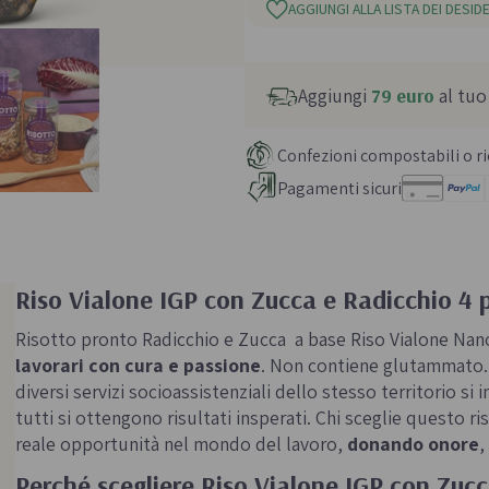
AGGIUNGI ALLA LISTA DEI DESIDE
Aggiungi
79 euro
al tuo
Confezioni compostabili o ric
Pagamenti sicuri
Riso Vialone IGP con Zucca e Radicchio 4 
Risotto pronto Radicchio e Zucca a base Riso Vialone Nan
lavorari con cura e passione
. Non contiene glutammato
diversi servizi socioassistenziali dello stesso territorio si
tutti si ottengono risultati insperati. Chi sceglie questo 
reale opportunità nel mondo del lavoro,
donando onore
,
Perché scegliere Riso Vialone IGP con Zucc