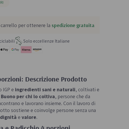
RI
 carrello per ottenere la
spedizione gratuita
iclabili
Solo eccellenze Italiane
porzioni: Descrizione Prodotto
o IGP e
ingredienti sani e naturali
, coltivati e
.
Buono per chi lo coltiva
, persone che da
 incontrano e lavorano insieme. Con il lavoro di
risotto sostiene e coinvolge persone senza una
dignità
e
valore
.
a e Radicchio 4 porzioni