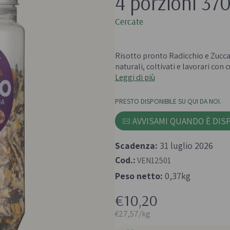
4 porzioni 37
 e passate
Farine biologiche
Cercate
ologici
Cereali
che e aromi
Risotto pronto Radicchio e Zucca
naturali, coltivati e lavorari con 
Leggi di più
PRESTO DISPONIBILE SU QUI DA NOI.
AVVISAMI QUANDO È DIS
Bevande e succhi di
Frutta secc
frutta
anali senza
Scadenza:
31 luglio 2026
Frutta secca b
Té e tisane biologiche
Cod.:
VEN12501
Legumi bio
Succhi bio e bevande
Peso netto:
0,37kg
vegetali
€10,20
€27,57/kg