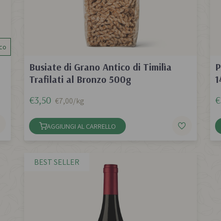
co
Busiate di Grano Antico di Timilìa
P
Trafilati al Bronzo 500g
1
€3,50
€
€7,00/kg
AGGIUNGI AL CARRELLO
BEST SELLER