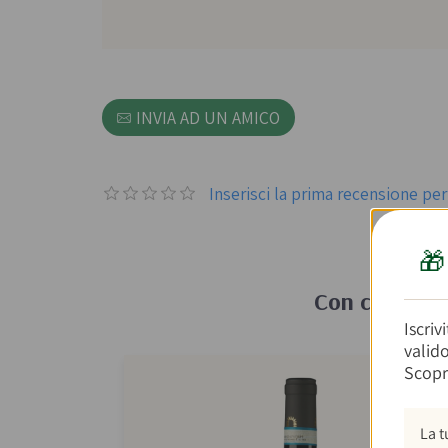
INVIA AD UN AMICO
Inserisci la prima recensione p

Con cosa ab
Iscriv
valid
Scopr