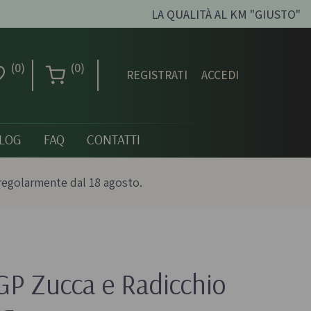
LA QUALITÀ AL KM "GIUSTO"
(0)
(0)
REGISTRATI
ACCEDI
LOG
FAQ
CONTATTI
regolarmente dal 18 agosto.
Creme dolci, confetture
e miele
GP Zucca e Radicchio 
ni biologici
Creme spalmabili