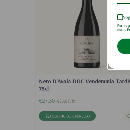
Vog
Per maggi
nostra Pr
Nero D'Avola DOC Vendemmia Tardi
75cl
€27,50
€36,67/lt
AGGIUNGI AL CARRELLO