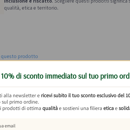
inclusione e riscatto
. Scegliere questi prodotti signific
qualità, etica e territorio.
er questo prodotto

10% di sconto immediato sul tuo primo ord
binare
Riso Vialone IGP Zucca e Radicchio 4 
iti alla newsletter e
ricevi subito il tuo sconto esclusivo del 
o sul primo ordine.
i prodotti di ottima
qualità
e sostieni una filiera
etica
e
solid