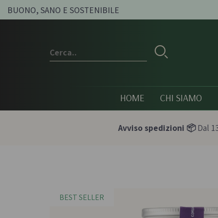
BUONO, SANO E SOSTENIBILE
HOME
CHI SIAMO
Avviso spedizioni 📦
Dal 13
Conserve e sott'oli
Olio, passat
condimenti
BEST SELLER
Olive sott'olio e conserve
Pesti e paté bi
vegetali