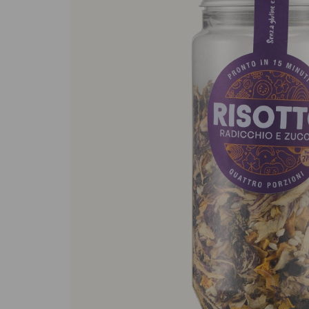
Sughi biologici
Olio e aceto bi
Spezie biologi
Biscotti, cioccolato e
Gluten free
dolci
Prodotti artigi
Biscotti artigianali
glutine
Dolci tipici siciliani
Cioccolato di Modica
Occasioni al Cioccolato