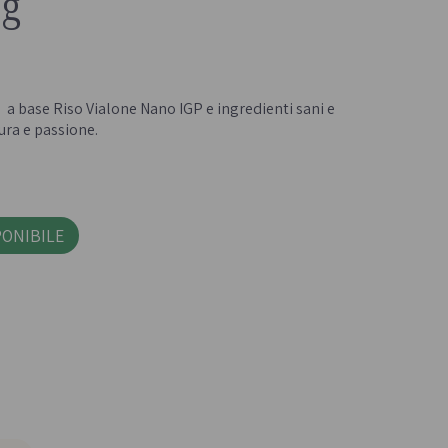
0g
Confetture bio
Miele italiano
- 
 a base Riso Vialone Nano IGP e ingredienti sani e
cura e passione.
PONIBILE
a e legumi
Birre, vini e liquori
iologica
Vini italiani
Birre artigianali
Liquori e distillati artigianali