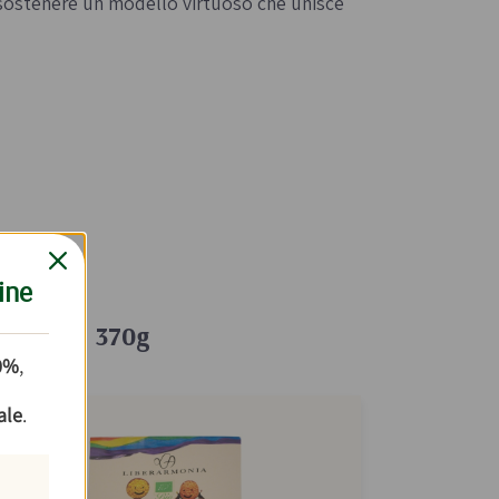
a sostenere un modello virtuoso che unisce
ine
porzioni 370g
10%
,
ale
.