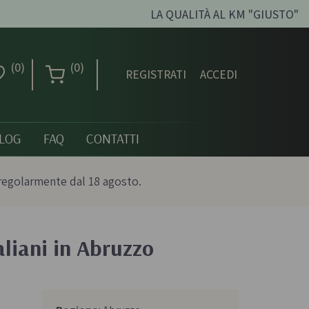
LA QUALITÀ AL KM "GIUSTO"
(0)
(0)
REGISTRATI
ACCEDI
LOG
FAQ
CONTATTI
regolarmente dal 18 agosto.
aliani in Abruzzo
Creme dolci, confetture
e miele
ni biologici
Creme spalmabili