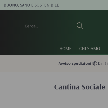
BUONO, SANO E SOSTENIBILE
HOME
CHI SIAMO
Avviso spedizioni 📦
Dal 13
Cantina Sociale 
Conserve e sott'oli
Olio, passat
condimenti
Olive sott'olio e conserve
Pesti e paté bi
vegetali