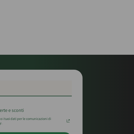
erte e sconti
 i tuoi dati per le comunicazioni di
y.