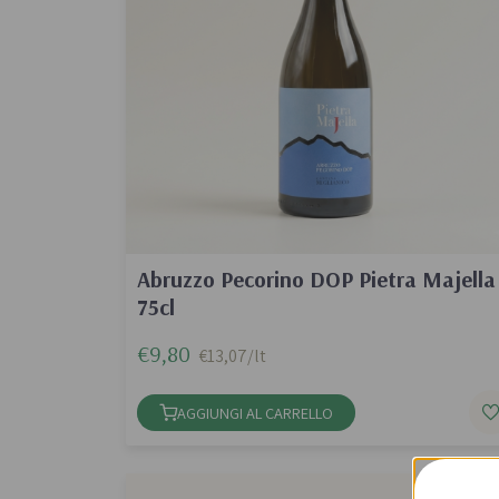
Abruzzo Pecorino DOP Pietra Majella
75cl
€9,80
€13,07/lt
AGGIUNGI AL CARRELLO