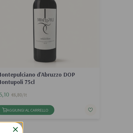
ontepulciano d'Abruzzo DOP
ontupoli 75cl
5,10
€6,80/lt
AGGIUNGI AL CARRELLO