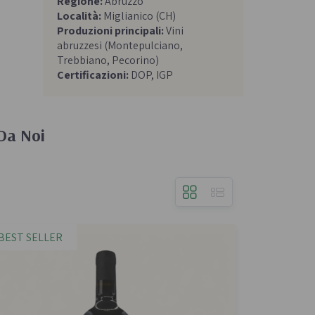
Regione:
Abruzzo
Confetture bio
Località:
Miglianico (CH)
Miele italiano
Produzioni principali:
Vini
abruzzesi (Montepulciano,
Trebbiano, Pecorino)
Certificazioni:
DOP, IGP
 Da Noi
a e legumi
Birre, vini e liquori
iologica
Vini italiani
Birre artigianali
BEST SELLER
Liquori e distillati artigianali