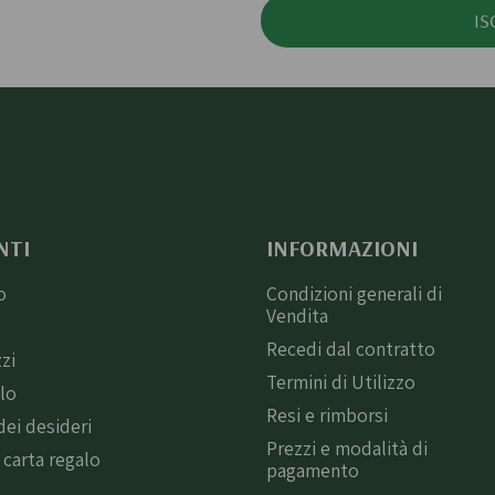
IS
NTI
INFORMAZIONI
o
Condizioni generali di
Vendita
i
Recedi dal contratto
zzi
Termini di Utilizzo
llo
Resi e rimborsi
dei desideri
Prezzi e modalità di
 carta regalo
pagamento