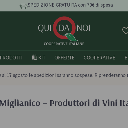
SPEDIZIONE GRATUITA con 79€ di spesa
PRODOTTI
🛍️ KIT
OFFERTE
COOPERATIVE
B
 al 17 agosto le spedizioni saranno sospese. Riprenderanno 
Miglianico – Produttori di Vini It
e e
Pasta, Riso e Cereali
Tutto bio
Pasta artigianale
Prodotti italia
o
Taralli e grissini artigianali