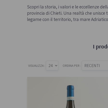
Sughi biologici
Scopri la storia, i valori e le eccellenze del
Olio e aceto bi
provincia di Chieti. Una realtà che unisce 
Spezie biologi
legame con il territorio, tra mare Adriatico
I prod
Biscotti, cioccolato e
Gluten free
dolci
VISUALIZZA :
ORDINA PER :
Prodotti artigi
Biscotti artigianali
glutine
Dolci tipici siciliani
Cioccolato di Modica
Occasioni al Cioccolato