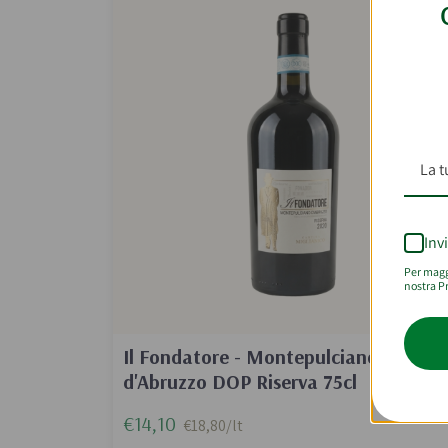
Inv
Per maggi
nostra Pr
Il Fondatore - Montepulciano
d'Abruzzo DOP Riserva 75cl
€14,10
€18,80/lt