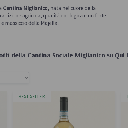
 e passate
Farine biologiche
la
Cantina Miglianico
, nata nel cuore della
ologici
tradizione agricola, qualità enologica e un forte
Cereali
che e aromi
 e massiccio della Majella.
otti della Cantina Sociale Miglianico su Qui
Bevande e succhi di
Frutta secc
frutta
anali senza
Frutta secca b
Té e tisane biologiche
Legumi bio
Succhi bio e bevande
BEST SELLER
vegetali