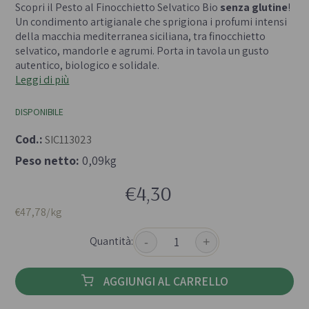
Scopri il Pesto al Finocchietto Selvatico Bio
senza glutine
!
Un condimento artigianale che sprigiona i profumi intensi
della macchia mediterranea siciliana, tra finocchietto
selvatico, mandorle e agrumi. Porta in tavola un gusto
autentico, biologico e solidale.
Leggi di più
DISPONIBILE
Cod.:
SIC113023
Peso netto:
0,09kg
€4,30
€47,78/kg
Quantità:
-
+
AGGIUNGI AL CARRELLO