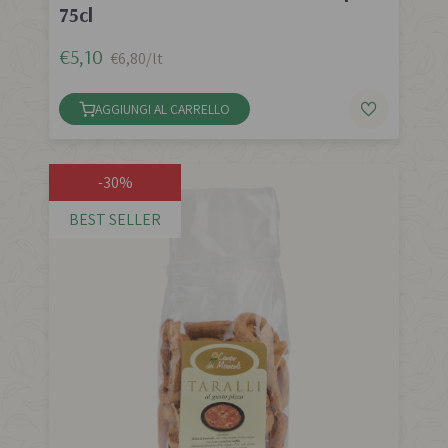
75cl
€5,10
€6,80/lt
AGGIUNGI AL CARRELLO
-30%
BEST SELLER