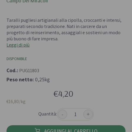
Campo Dei Miracoli
- 
Taralli pugliesi artigianali alla cipolla, croccanti e intensi,
preparati secondo tradizione. Nati in carcere da un
progetto di reinserimento, assaggiali e sostieni un modo
più buono di fare impresa.
Leggi di più
DISPONIBILE
Cod.:
PUG11803
Peso netto:
0,25kg
€4,20
€16,80/kg
Quantità:
-
+
AGGIUNGI AL CARRELLO