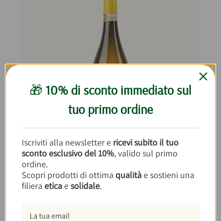
🎁
10% di sconto immediato sul
tuo primo ordine
Iscriviti alla newsletter e
ricevi subito il tuo
sconto esclusivo del 10%
, valido sul primo
Roero Arneis DOCG di Vignaioli
ordine.
Scopri prodotti di ottima
qualità
e sostieni una
Piemontesi 75cl
filiera
etica
e
solidale
.
€8,70
€11,60/lt