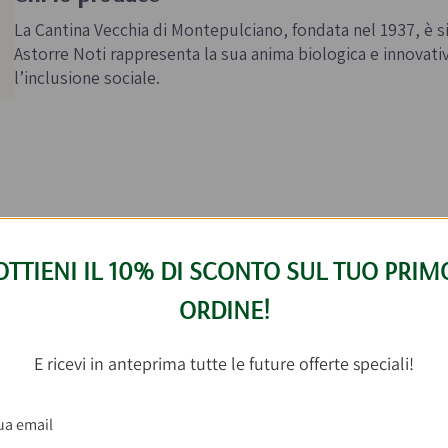
La Cantina Vecchia di Montepulciano, fondata nel 1937, è 
Astorre Noti rappresenta la sua anima biologica e innovati
l’inclusione sociale.
er questo prodotto
OTTIENI IL 10% DI SCONTO SUL TUO PRIM
ORDINE!
n cosa abbinare
Chianti Bio - Astorre Noti 7
E ricevi in anteprima tutte le future offerte speciali!
-15%