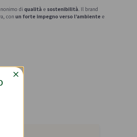
sinonimo di
qualità
e
sostenibilità
. Il brand
va, con
un forte impegno verso l’ambiente
e
O
5cl
-30%