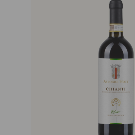
Sughi biologici
Olio e aceto bi
Spezie biologi
Biscotti, cioccolato e
Gluten free
dolci
Prodotti artigi
Biscotti artigianali
glutine
Dolci tipici siciliani
Cioccolato di Modica
Occasioni al Cioccolato