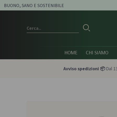
BUONO, SANO E SOSTENIBILE
HOME
CHI SIAMO
Avviso spedizioni 📦
Dal 13
Conserve e sott'oli
Olio, passat
condimenti
Olive sott'olio e conserve
Pesti e paté bi
vegetali