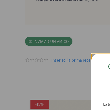
INVIA AD UN AMICO
Inserisci la prima recensione p
Co
-15%