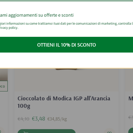
BEST SELLER
iami aggiornamenti su offerte e sconti
ori informazioni su come trattiamo i tuoi dati per le comunicazioni di marketing, controlla 
ivacy policy.
OTTIENI IL 10% DI SCONTO
eco
Cioccolato di Modica IGP all'Arancia
M
100g
€3
€3,48
€4,10
€34,85/kg