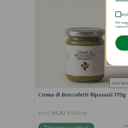
Inv
Per maggi
nostra Pr
Zero Spr
Crema di Broccoletti Ripassati 170g
€4,42
€5,20
€26,00/kg
AGGIUNGI AL CARRELLO