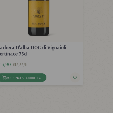
arbera D'alba DOC di Vignaioli
ertinace 75cl
13,90
€18,53/lt
AGGIUNGI AL CARRELLO