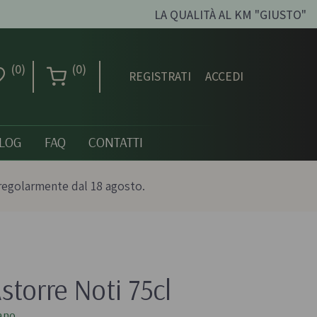
LA QUALITÀ AL KM "GIUSTO"
(0)
(0)
REGISTRATI
ACCEDI
LOG
FAQ
CONTATTI
regolarmente dal 18 agosto.
Creme dolci, confetture
e miele
Astorre Noti 75cl
ni biologici
Creme spalmabili
ano