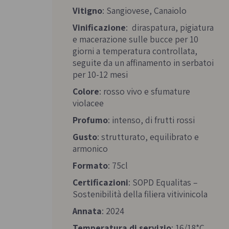
Vitigno
: Sangiovese, Canaiolo
Vinificazione
: diraspatura, pigiatura
e macerazione sulle bucce per 10
giorni a temperatura controllata,
seguite da un affinamento in serbatoi
per 10-12 mesi
Colore
: rosso vivo e sfumature
violacee
Profumo
: intenso, di frutti rossi
Gusto
: strutturato, equilibrato e
armonico
Formato
: 75cl
Certificazioni
: SOPD Equalitas –
Sostenibilità della filiera vitivinicola
Annata
: 2024
Temperatura di servizio
: 16/18*C