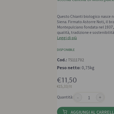
 e passate
Farine biologiche
ologici
Cereali
Questo Chianti biologico nasce ne
che e aromi
Siena. Firmato Astorre Noti, il br
Montepulciano fondata nel 1937, 
qualità, tradizione e sostenibilità
Leggi di più
DISPONIBILE
Cod.:
TS111702
Bevande e succhi di
Frutta secc
frutta
Peso netto:
0,75kg
anali senza
Frutta secca b
Té e tisane biologiche
€11,50
Legumi bio
Succhi bio e bevande
€15,33/lt
vegetali
Quantità:
-
+
AGGIUNGI AL CARREL