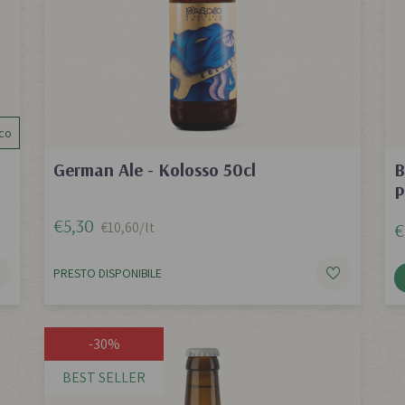
co
German Ale - Kolosso 50cl
B
P
€5,30
€10,60/lt
€
PRESTO DISPONIBILE
-30%
BEST SELLER