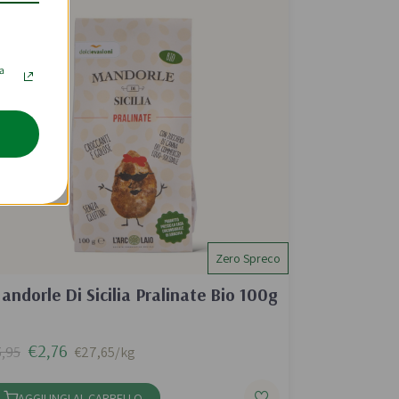
la
Zero Spreco
andorle Di Sicilia Pralinate Bio 100g
€2,76
,95
€27,65/kg
AGGIUNGI AL CARRELLO