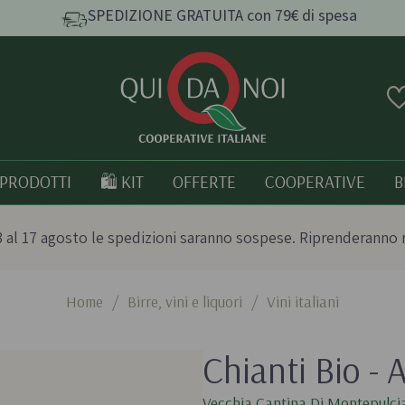
SPEDIZIONE GRATUITA con 79€ di spesa
PRODOTTI
🛍️ KIT
OFFERTE
COOPERATIVE
B
 al 17 agosto le spedizioni saranno sospese. Riprenderanno 
Home
/
Birre, vini e liquori
/
Vini italiani
e e
Pasta, Riso e Cereali
Tutto bio
Chianti Bio - 
Pasta artigianale
Prodotti italia
o
Taralli e grissini artigianali
Vecchia Cantina Di Montepulci