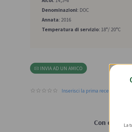
Alcol
: 14,5%
Denominazioni
: DOC
Annata
: 2016
Temperatura di servizio
: 18°/ 20°C
INVIA AD UN AMICO
Inserisci la prima recensione p
Con cosa ab