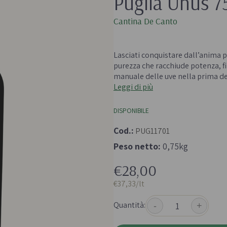
Puglia Unus 7
 e passate
Farine biologiche
Cantina De Canto
ologici
Cereali
che e aromi
Lasciati conquistare dall’anima p
purezza che racchiude potenza, fi
manuale delle uve nella prima de
Leggi di più
DISPONIBILE
Bevande e succhi di
Frutta secc
Cod.:
PUG11701
frutta
anali senza
Frutta secca b
Peso netto:
0,75kg
Té e tisane biologiche
Legumi bio
€28,00
Succhi bio e bevande
vegetali
€37,33/lt
Quantità:
-
+