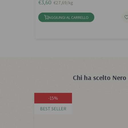
€3,60
€27,69/kg
AGGIUNGI AL CARRELLO
Chi ha scelto
Nero 
-15%
BEST SELLER