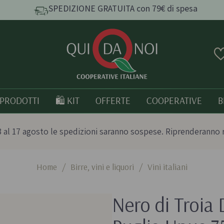
SPEDIZIONE GRATUITA con 79€ di spesa
PRODOTTI
🛍️ KIT
OFFERTE
COOPERATIVE
B
 al 17 agosto le spedizioni saranno sospese. Riprenderanno 
Home
/
Birre, vini e liquori
/
Vini italiani
e e
Pasta, Riso e Cereali
Tutto bio
Nero di Troia 
Pasta artigianale
Prodotti italia
o
Taralli e grissini artigianali