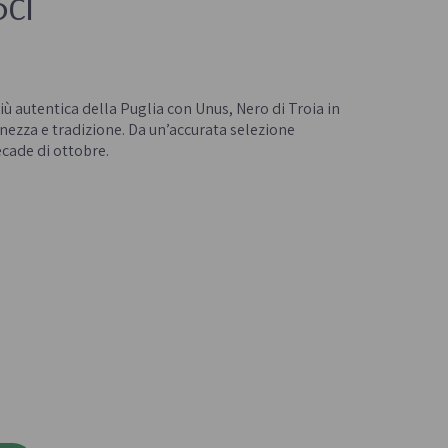
5cl
Confetture bio
Miele italiano
- 
iù autentica della Puglia con Unus, Nero di Troia in
nezza e tradizione. Da un’accurata selezione
cade di ottobre.
a e legumi
Birre, vini e liquori
iologica
Vini italiani
Birre artigianali
Liquori e distillati artigianali