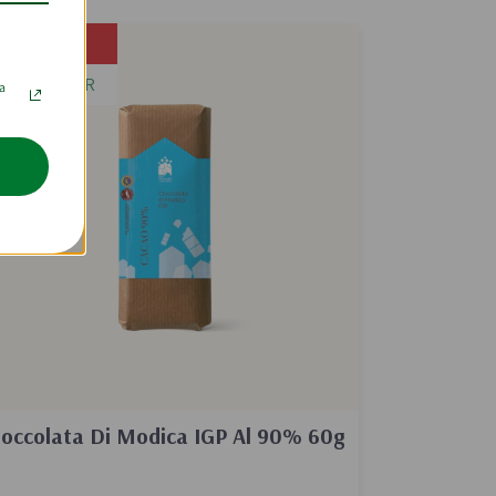
-15%
BEST SELLER
la
ioccolata Di Modica IGP Al 90% 60g