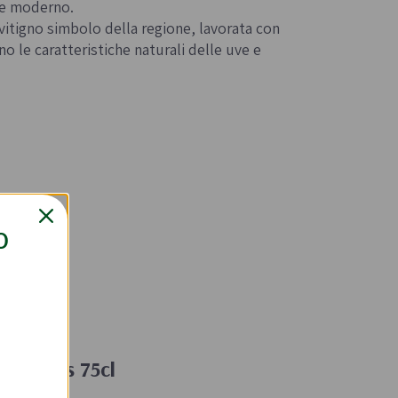
 e moderno.
 vitigno simbolo della regione, lavorata con
o le caratteristiche naturali delle uve e
O
lia Unus 75cl