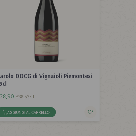
arolo DOCG di Vignaioli Piemontesi
5cl
28,90
€38,53/lt
AGGIUNGI AL CARRELLO