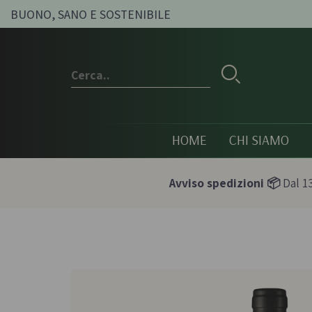
BUONO, SANO E SOSTENIBILE
HOME
CHI SIAMO
Avviso spedizioni 📦
Dal 13
Conserve e sott'oli
Olio, passat
condimenti
Olive sott'olio e conserve
Pesti e paté bi
vegetali