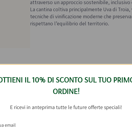
attraverso un approccio sostenibile, inclusivo
La cantina coltiva principalmente Uva di Troia,
tecniche di vinificazione moderne che preservan
rispettano l’equilibrio del territorio.
OTTIENI IL 10% DI SCONTO SUL TUO PRIM
ORDINE!
er questo prodotto
E ricevi in anteprima tutte le future offerte speciali!
binare
Nero di Troia DOC Tavoliere della Pug