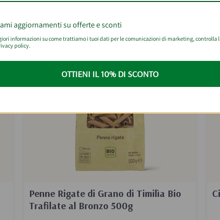
BEST SELLER
iami aggiornamenti su offerte e sconti
ori informazioni su come trattiamo i tuoi dati per le comunicazioni di marketing, controlla 
ivacy policy.
OTTIENI IL 10% DI SCONTO
Penne Rigate di Grano di Timilìa Bio
C
Trafilate al Bronzo 500g