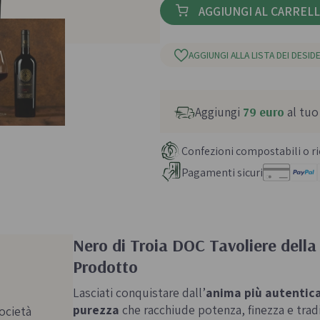
AGGIUNGI AL CARREL
AGGIUNGI ALLA LISTA DEI DESIDE
Aggiungi
79 euro
al tuo
Confezioni compostabili o ric
Pagamenti sicuri
Nero di Troia DOC Tavoliere della
Prodotto
Lasciati conquistare dall’
anima più autentica
purezza
che racchiude potenza, finezza e trad
ocietà