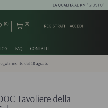
LA QUALITÀ AL KM "GIUSTO"
(0)
(0)
REGISTRATI
ACCEDI
LOG
FAQ
CONTATTI
regolarmente dal 18 agosto.
Creme dolci, confetture
e miele
DOC Tavoliere della 
ni biologici
Creme spalmabili