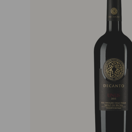
Sughi biologici
Olio e aceto bi
Spezie biologi
Biscotti, cioccolato e
Gluten free
dolci
Prodotti artigi
Biscotti artigianali
glutine
Dolci tipici siciliani
Cioccolato di Modica
Occasioni al Cioccolato