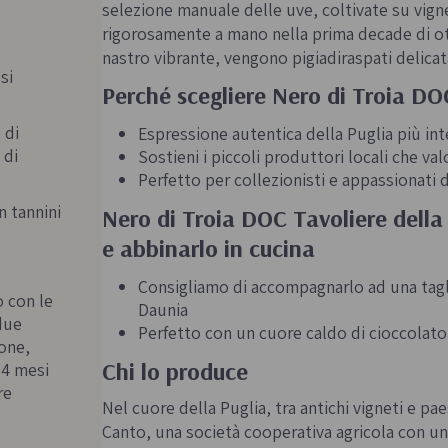
selezione manuale delle uve, coltivate su vig
rigorosamente a mano nella prima decade di ot
nastro vibrante, vengono pigiadiraspati delica
si
Perché scegliere Nero di Troia DO
 di
Espressione autentica della Puglia più inte
 di
Sostieni i piccoli produttori locali che valo
Perfetto per collezionisti e appassionati d
n tannini
Nero di Troia DOC Tavoliere della 
e abbinarlo in cucina
Consigliamo di accompagnarlo ad una taglia
o con le
Daunia
due
Perfetto con un cuore caldo di cioccolato
one,
Chi lo produce
14 mesi
re
Nel cuore della Puglia, tra antichi vigneti e p
Canto, una società cooperativa agricola con un’