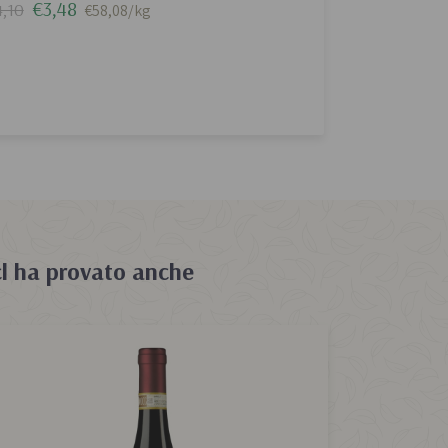
€3,48
,10
€58,08/kg
l
ha provato anche