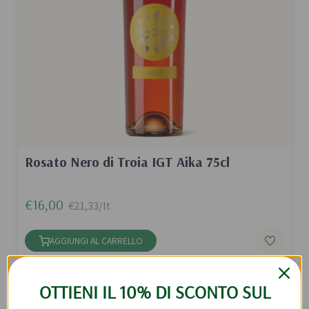
Rosato Nero di Troia IGT Aika 75cl
€16,00
€21,33/lt
AGGIUNGI AL CARRELLO
OTTIENI IL 10% DI SCONTO SUL