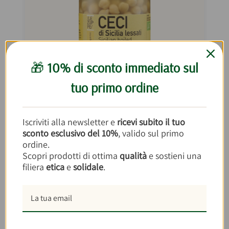
🎁
10% di sconto immediato sul
tuo primo ordine
Ceci di Sicilia Lessati in Vaso 365g
Iscriviti alla newsletter e
ricevi subito il tuo
sconto esclusivo del 10%
, valido sul primo
ordine.
€2,80
€7,67/kg
Scopri prodotti di ottima
qualità
e sostieni una
filiera
etica
e
solidale
.
AGGIUNGI AL CARRELLO