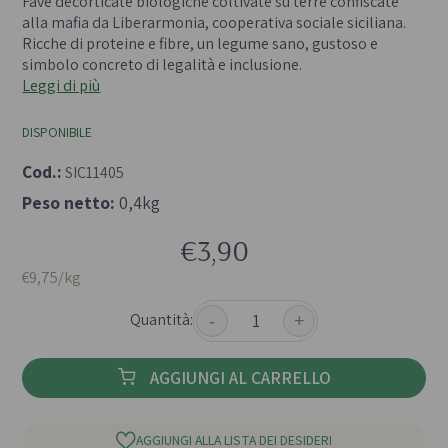
Fave decorticate biologiche coltivate su terre confiscate
alla mafia da Liberarmonia, cooperativa sociale siciliana.
Ricche di proteine e fibre, un legume sano, gustoso e
simbolo concreto di legalità e inclusione.
Leggi di più
DISPONIBILE
Cod.:
SIC11405
Peso netto:
0,4kg
€3,90
€9,75/kg
Quantità:
-
+
AGGIUNGI AL CARRELLO
AGGIUNGI ALLA LISTA DEI DESIDERI