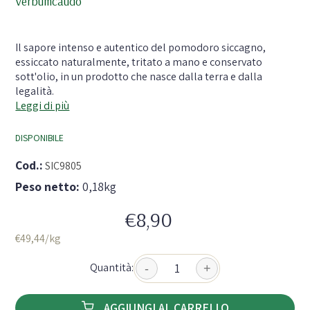
Verbumcaudo
- 
Il sapore intenso e autentico del pomodoro siccagno,
essiccato naturalmente, tritato a mano e conservato
sott'olio, in un prodotto che nasce dalla terra e dalla
legalità.
Leggi di più
DISPONIBILE
Cod.:
SIC9805
Peso netto:
0,18kg
€8,90
€49,44/kg
Quantità:
-
+
AGGIUNGI AL CARRELLO