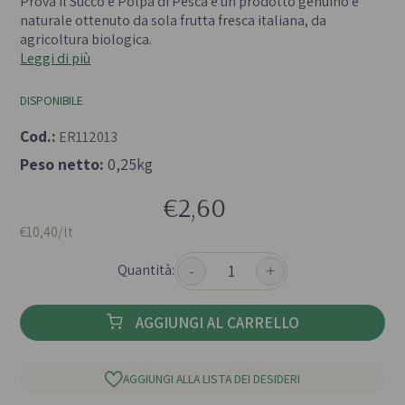
Prova il Succo e Polpa di Pesca è un prodotto genuino e
naturale ottenuto da sola frutta fresca italiana, da
agricoltura biologica.
Leggi di più
DISPONIBILE
Cod.:
ER112013
Peso netto:
0,25kg
€2,60
€10,40/lt
Quantità:
-
+
AGGIUNGI AL CARRELLO
AGGIUNGI ALLA LISTA DEI DESIDERI