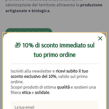
valorizzazione del territorio attraverso la
produzione
artigianale e biologica
.
INVIA AD UN AMICO
🎁
10% di sconto immediato sul
tuo primo ordine
Inserisci la prima recensione per questo prodotto
Iscriviti alla newsletter e
ricevi subito il tuo
sconto esclusivo del 10%
, valido sul primo
ordine.
Con cosa abbinare
Succo e Polpa di
Scopri prodotti di ottima
qualità
e sostieni una
Pesca 250cl
filiera
etica
e
solidale
.