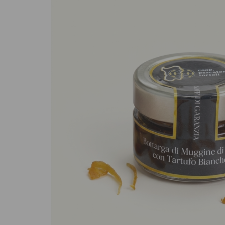
Sughi biologici
Olio e aceto bi
Spezie biologi
Biscotti, cioccolato e
Gluten free
dolci
Prodotti artigi
Biscotti artigianali
glutine
Dolci tipici siciliani
Cioccolato di Modica
Occasioni al Cioccolato