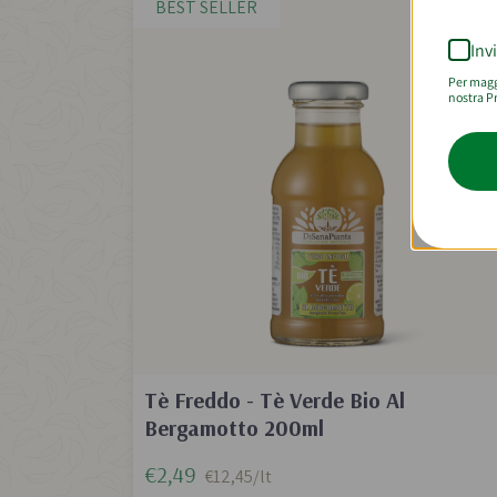
BEST SELLER
Inv
Per maggi
nostra Pr
Tè Freddo - Tè Verde Bio Al
Bergamotto 200ml
€2,49
€12,45/lt