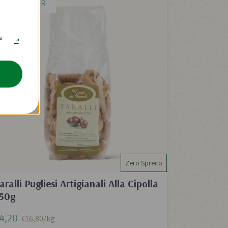
BEST SELLER
la
Zero Spreco
aralli Pugliesi Artigianali Alla Cipolla
50g
4,20
€16,80/kg