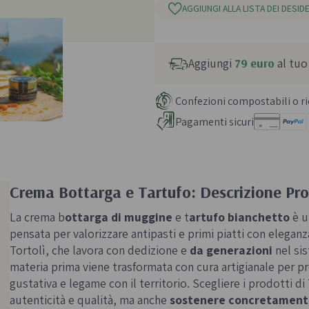
AGGIUNGI ALLA LISTA DEI DESIDE
Aggiungi
79 euro
al tuo
Confezioni compostabili o ric
Pagamenti sicuri
Crema Bottarga e Tartufo: Descrizione Pr
La crema b
ottarga di muggine
e t
artufo bianchetto
è un
pensata per valorizzare antipasti e primi piatti con elegan
Tortolì, che lavora con dedizione e
da generazioni
nel sis
materia prima viene trasformata con cura artigianale per pr
gustativa e legame con il territorio. Scegliere i prodotti di
autenticità e qualità, ma anche
sostenere concretamente