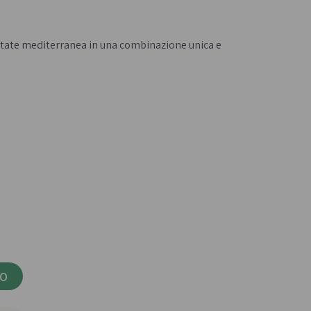
Confetture bio
- 
Miele italiano
state mediterranea in una combinazione unica e
a e legumi
Birre, vini e liquori
iologica
Vini italiani
Birre artigianali
Liquori e distillati artigianali
LO