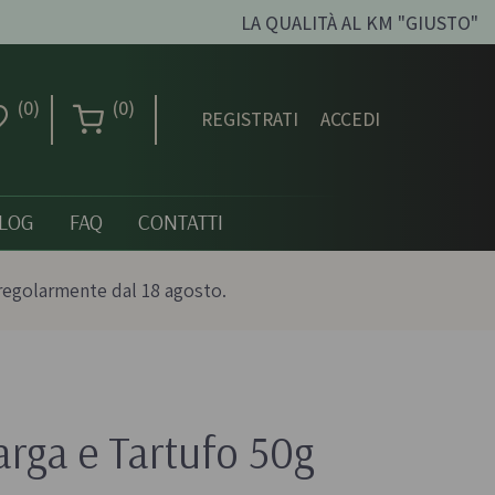
LA QUALITÀ AL KM "GIUSTO"
(0)
(0)
REGISTRATI
ACCEDI
LOG
FAQ
CONTATTI
regolarmente dal 18 agosto.
Creme dolci, confetture
e miele
arga e Tartufo 50g
ni biologici
Creme spalmabili