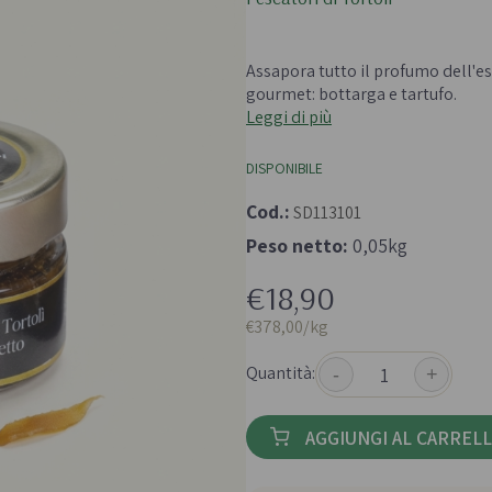
 e passate
Farine biologiche
ologici
Cereali
Assapora tutto il profumo dell'e
che e aromi
gourmet: bottarga e tartufo.
Leggi di più
DISPONIBILE
Cod.:
SD113101
Peso netto:
0,05kg
Bevande e succhi di
Frutta secc
€18,90
frutta
anali senza
Frutta secca b
€378,00/kg
Té e tisane biologiche
Legumi bio
Succhi bio e bevande
Quantità:
-
+
vegetali
AGGIUNGI AL CARREL