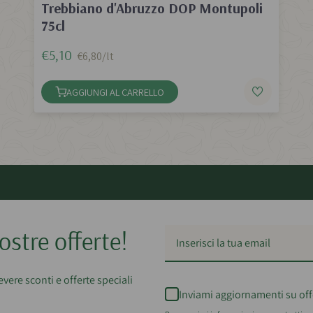
Trebbiano d'Abruzzo DOP Montupoli
75cl
€5,10
€6,80/lt
AGGIUNGI AL CARRELLO
ostre offerte!
cevere sconti e offerte speciali
Inviami aggiornamenti su off