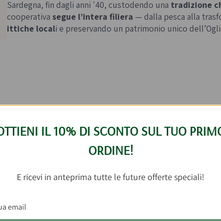
Sardegna, fin dagli anni '40, custodendo una
tradizione c
cooperativa
segue l’intera filiera
— dalla pesca alla tra
ittiche local
i e preservando un patrimonio unico dell’Ogli
er questo prodotto
OTTIENI IL 10% DI SCONTO SUL TUO PRIM
ORDINE!
E ricevi in anteprima tutte le future offerte speciali!
elto
Crema di Bottarga e Tartufo 50g
ha prov