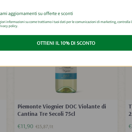
BEST SELLER
iami aggiornamenti su offerte e sconti
ori informazioni su come trattiamo i tuoi dati per le comunicazioni di marketing, controlla 
ivacy policy.
OTTIENI IL 10% DI SCONTO
Piemonte Viognier DOC Violante di
T
Cantina Tre Secoli 75cl
2
€11,90
€
€15,87/lt