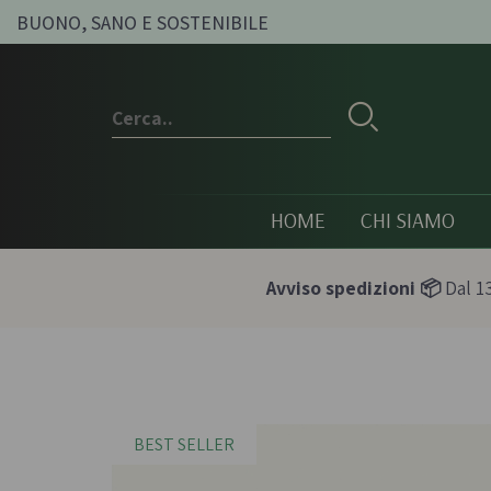
BUONO, SANO E SOSTENIBILE
HOME
CHI SIAMO
Avviso spedizioni 📦
Dal 13
Conserve e sott'oli
Olio, passat
condimenti
BEST SELLER
Olive sott'olio e conserve
Pesti e paté bi
vegetali