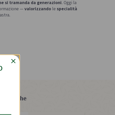
he si tramanda da generazioni
. Oggi la
sformazione —
valorizzando
le
specialità
astra.
O
ato anche