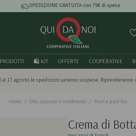
SPEDIZIONE GRATUITA con 79€ di spesa
PRODOTTI
🛍️ KIT
OFFERTE
COOPERATIVE
B
 al 17 agosto le spedizioni saranno sospese. Riprenderanno 
Home
/
Olio, passate e condimenti
/
Pesti e paté bio
e e
Pasta, Riso e Cereali
Tutto bio
Crema di Bott
Pasta artigianale
Prodotti italia
o
Taralli e grissini artigianali
Pescatori di Tortolì