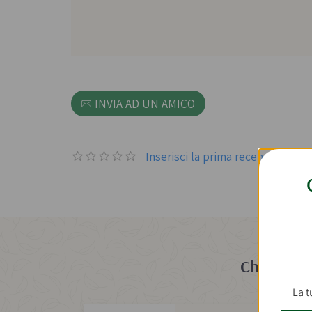
INVIA AD UN AMICO
Inserisci la prima recensione p
Chi ha sc