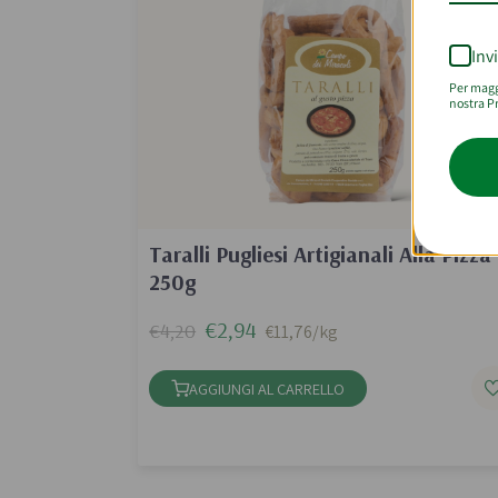
Inv
Per maggi
nostra Pr
Zero Spr
Taralli Pugliesi Artigianali Alla Pizza
250g
€2,94
€4,20
€11,76/kg
AGGIUNGI AL CARRELLO