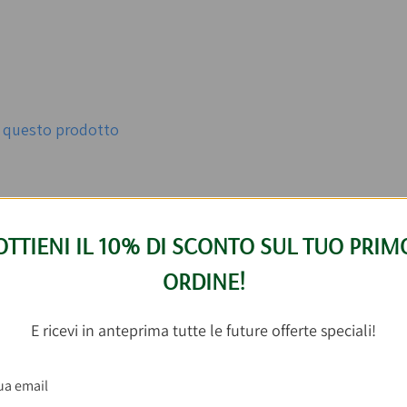
er questo prodotto
n cosa abbinare
Catarratto Di Sicilia DOC 7
OTTIENI IL 10% DI SCONTO SUL TUO PRIM
ORDINE!
BEST SELLER
E ricevi in anteprima tutte le future offerte speciali!