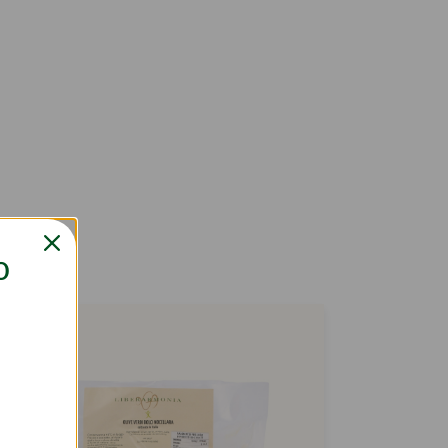
5cl
O