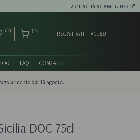
LA QUALITÀ AL KM "GIUSTO"
(0)
(0)
REGISTRATI
ACCEDI
LOG
FAQ
CONTATTI
regolarmente dal 18 agosto.
Creme dolci, confetture
e miele
Sicilia DOC 75cl
ni biologici
Creme spalmabili