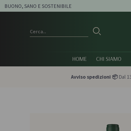
BUONO, SANO E SOSTENIBILE
HOME
CHI SIAMO
Avviso spedizioni 📦
Dal 13
Conserve e sott'oli
Olio, passat
condimenti
Olive sott'olio e conserve
Pesti e paté bi
vegetali