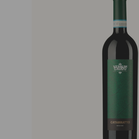
Sughi biologici
Olio e aceto bi
Spezie biologi
Biscotti, cioccolato e
Gluten free
dolci
Prodotti artigi
Biscotti artigianali
glutine
Dolci tipici siciliani
Cioccolato di Modica
Occasioni al Cioccolato