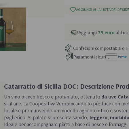
AGGIUNGI ALLA LISTA DEI DESIDE
Aggiungi
79 euro
al tuo
Confezioni compostabili o ric
Pagamenti sicuri
Catarratto di Sicilia DOC: Descrizione Pro
Un vino bianco fresco e profumato, ottenuto
da uve Catar
siciliane. La Cooperativa Verbumcaudo lo produce con metod
locale e promuovendo un modello agricolo etico e sosteni
paglierino. Al palato si presenta sapido,
leggero
,
morbid
Ideale per accompagnare piatti a base di pesce e formaggi a