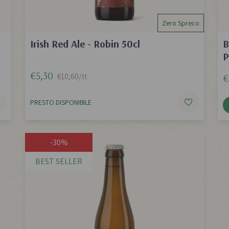
Zero Spreco
Irish Red Ale - Robin 50cl
B
P
€5,30
€10,60/lt
€
PRESTO DISPONIBILE
-30%
BEST SELLER