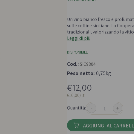
 e passate
Farine biologiche
ologici
Cereali
Un vino bianco fresco e profumato
che e aromi
sulle colline siciliane. La Coop
tradizionali, valorizzando la vitic
Leggi di più
DISPONIBILE
Cod.:
SIC9804
Bevande e succhi di
Peso netto:
0,75kg
Frutta secc
frutta
anali senza
Frutta secca b
€12,00
Té e tisane biologiche
Legumi bio
€16,00/lt
Succhi bio e bevande
vegetali
Quantità:
-
+
AGGIUNGI AL CARREL