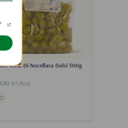
la
live Verdi Di Nocellara Dolci 500g
8,90
€17,80/kg