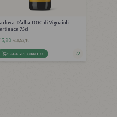
arbera D'alba DOC di Vignaioli
ertinace 75cl
13,90
€18,53/lt
AGGIUNGI AL CARRELLO