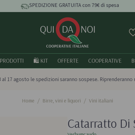
SPEDIZIONE GRATUITA con 79€ di spesa
PRODOTTI
🛍️ KIT
OFFERTE
COOPERATIVE
B
 al 17 agosto le spedizioni saranno sospese. Riprenderanno 
Home
/
Birre, vini e liquori
/
Vini italiani
e e
Pasta, Riso e Cereali
Tutto bio
Catarratto Di 
Pasta artigianale
Prodotti italia
o
Taralli e grissini artigianali
Verbumcaudo