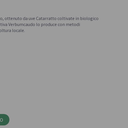
Confetture bio
- 
Miele italiano
, ottenuto da uve Catarratto coltivate in biologico
erativa Verbumcaudo lo produce con metodi
oltura locale.
a e legumi
Birre, vini e liquori
iologica
Vini italiani
Birre artigianali
Liquori e distillati artigianali
LO