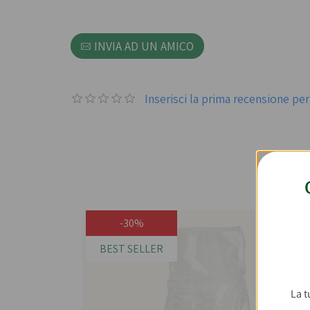
INVIA AD UN AMICO
Inserisci la prima recensione p
Co
-30%
BEST SELLER