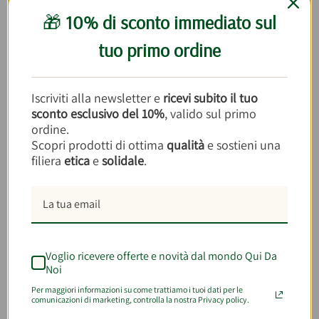
preparazioni dolci a base di frutta
🎁
10% di sconto immediato sul
Agitare prima dell'uso, mantenere in luogo
asciutto; dopo l’apertura, conservare in
tuo primo ordine
frigorifero tra 0°C e 4°C, fino a 2 giorni
Chi lo produce
Iscriviti alla newsletter e
ricevi subito il tuo
Questo prodotto bio, sano e genuino è realizzato da
sconto esclusivo del 10%
, valido sul primo
Valdibella, realtà siciliana impegnata nel sociale e
ordine.
nella promozione di un’agricoltura etica e sostenibile,
Scopri prodotti di ottima
qualità
e sostieni una
che nasce da terreni confiscati alla mafia. Attraverso
filiera
etica
e
solidale
.
progetti di inclusione
e
pratiche biologiche
,
Valdibella tutela le colture autoctone e combatte lo
sfruttamento commerciale,
offrendo prodotti
genuini e responsabili.
Voglio ricevere offerte e novità dal mondo Qui Da
Noi
INVIA AD UN AMICO
Per maggiori informazioni su come trattiamo i tuoi dati per le
comunicazioni di marketing, controlla la nostra Privacy policy.