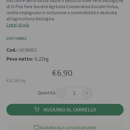
Dal cuore della Sicilia nasce il pesto di olive nere biologiche
di Si Può Fare Società Agricola Cooperativa Sociale Onlus,
realtà impegnata in inclusione e sostenibilità e dedicata
all’agricoltura biologica.
Leggi di più
DISPONIBILE
Cod.:
SIC96002
Peso netto:
0,21kg
€6,90
€32,86/kg
Quantità:
-
+
AGGIUNGI AL CARRELLO
AGGIUNGI ALLA LISTA DEI DESIDERI