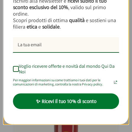
Iscriviti alla newsletter e
ricevi subito il tuo
sconto esclusivo del 10%
, valido sul primo
ordine.
Scopri prodotti di ottima
qualità
e sostieni una
filiera
etica
e
solidale
.
Inserisci la prima recensione per questo prodotto
Con cosa abbinare
Pesto Biologico Di
Voglio ricevere offerte e novità dal mondo Qui Da
Olive 210g
Noi
Per maggiori informazioni su come trattiamo i tuoi dati per le
comunicazioni di marketing, controlla la nostra Privacy policy.
✨ Ricevi il tuo 10% di sconto