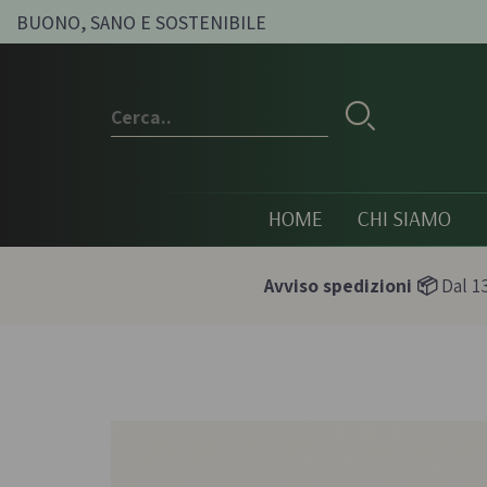
BUONO, SANO E SOSTENIBILE
HOME
CHI SIAMO
Avviso spedizioni 📦
Dal 13
Conserve e sott'oli
Olio, passat
condimenti
Olive sott'olio e conserve
Pesti e paté bi
vegetali