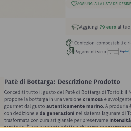
AGGIUNGI ALLA LISTA DEI DESIDE
Aggiungi
79 euro
al tuo
Confezioni compostabili o ric
Pagamenti sicuri
Patè di Bottarga: Descrizione Prodotto
Concediti tutto il gusto del Patè di Bottarga di Tortolì: il
propone la bottarga in una versione
cremosa
e avvolgente
gourmet dal gusto
autenticamente marino
. A produrla 
con dedizione e
da generazioni
nel sistema lagunare di To
trasformata con cura artigianale per preservarne
intensit
territorio. È una proposta adatta a chi cerca enogastronomia 