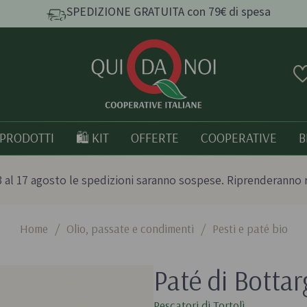
SPEDIZIONE GRATUITA con 79€ di spesa
PRODOTTI
🛍️ KIT
OFFERTE
COOPERATIVE
B
 al 17 agosto le spedizioni saranno sospese. Riprenderanno 
Home
/
Olio, passate e condimenti
/
Pesti e paté bio
e e
Pasta, Riso e Cereali
Tutto bio
Paté di Botta
Pasta artigianale
Prodotti italia
o
Taralli e grissini artigianali
Pescatori di Tortolì