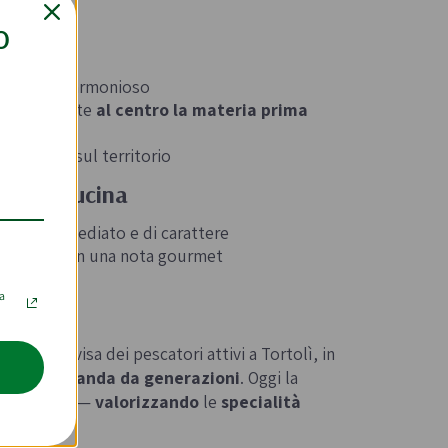
O
 netto ma armonioso
one che mette
al centro la materia prima
one ittica sul territorio
rla in cucina
ipasto immediato e di carattere
imi piatti con una nota gourmet
ti
la
za condivisa dei pescatori attivi a Tortolì, in
he si tramanda da generazioni
. Oggi la
sformazione —
valorizzando
le
specialità
astra.