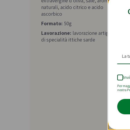
extravergine d'oliva, sale, aromi
naturali, acido citrico e acido
ascorbico
Formato:
50g
Lavorazione:
lavorazione artigianale
di specialità ittiche sarde
Inv
Per maggi
nostra Pr