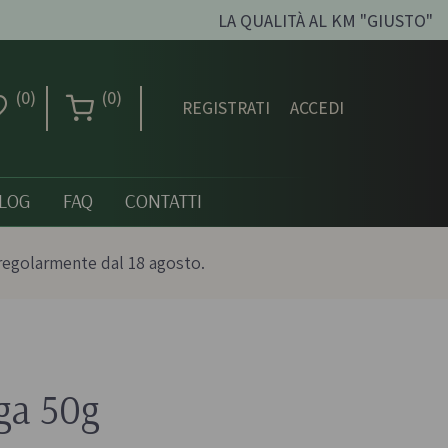
LA QUALITÀ AL KM "GIUSTO"
(0)
(0)
REGISTRATI
ACCEDI
LOG
FAQ
CONTATTI
regolarmente dal 18 agosto.
Creme dolci, confetture
e miele
rga 50g
ni biologici
Creme spalmabili