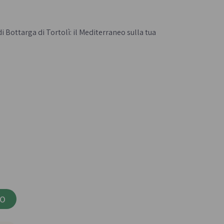
Confetture bio
- 
Miele italiano
di Bottarga di Tortolì: il Mediterraneo sulla tua
a e legumi
Birre, vini e liquori
iologica
Vini italiani
Birre artigianali
Liquori e distillati artigianali
LO