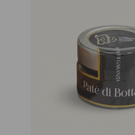
Sughi biologici
Olio e aceto bi
Spezie biologi
Biscotti, cioccolato e
Gluten free
dolci
Prodotti artigi
Biscotti artigianali
glutine
Dolci tipici siciliani
Cioccolato di Modica
Occasioni al Cioccolato