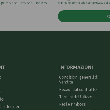
 primo acquisto con il nostro
marketing, controlla la nostra Privacy polic
IS
NTI
INFORMAZIONI
o
Condizioni generali di
Vendita
i
Recedi dal contratto
zzi
Termini di Utilizzo
llo
Resi e rimborsi
dei desideri