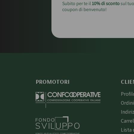
Subito per te il
10% di sconto
sul tuo
coupon di benvenuto!
PROMOTORI
CLIE
Profil
Ordin
Indiri
Carre
Lista 