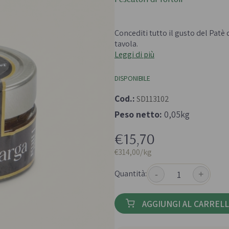
 e passate
Farine biologiche
ologici
Cereali
Concediti tutto il gusto del Patè 
che e aromi
tavola.
Leggi di più
DISPONIBILE
Cod.:
SD113102
Peso netto:
0,05kg
Bevande e succhi di
Frutta secc
€15,70
frutta
anali senza
Frutta secca b
€314,00/kg
Té e tisane biologiche
Legumi bio
Succhi bio e bevande
Quantità:
-
+
vegetali
AGGIUNGI AL CARREL