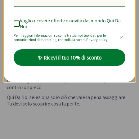
sapere
Scegliere un’offerta non è solo una questione di prezzo. È
Voglio ricevere offerte e novità dal mondo Qui Da
una piccola decisione quotidiana.
Noi
Chiediti:
Per maggiori informazioni su come trattiamo i tuoi dati per le
comunicazioni di marketing, controlla la nostra Privacy policy.
quando la consumerò davvero?
mi va di provarla o di usarla in cucina?
✨ Ricevi il tuo 10% di sconto
che tipo di gusto sto cercando oggi?
I prodotti vicini alla scadenza sono spesso identici a quelli a
prezzo pieno: cambiano solo i tempi, non la qualità.
E se li scegli con attenzione, diventano alleati preziosi
contro lo spreco.
Qui Da Noi seleziona solo ciò che vale la pena assaggiare.
Tu devi solo scoprire cosa fa per te.