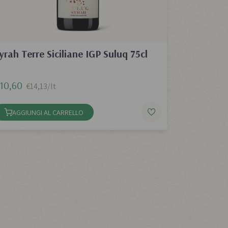
yrah Terre Siciliane IGP Suluq 75cl
10,60
€14,13/lt
AGGIUNGI AL CARRELLO