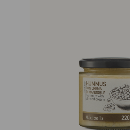
Sughi biologici
Olio e aceto bi
Spezie biologi
Biscotti, cioccolato e
Gluten free
dolci
Prodotti artigi
Biscotti artigianali
glutine
Dolci tipici siciliani
Cioccolato di Modica
Occasioni al Cioccolato