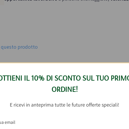
er questo prodotto
OTTIENI IL 10% DI SCONTO SUL TUO PRIM
osa abbinare
Hummus con Crema di Mandorl
ORDINE!
E ricevi in anteprima tutte le future offerte speciali!