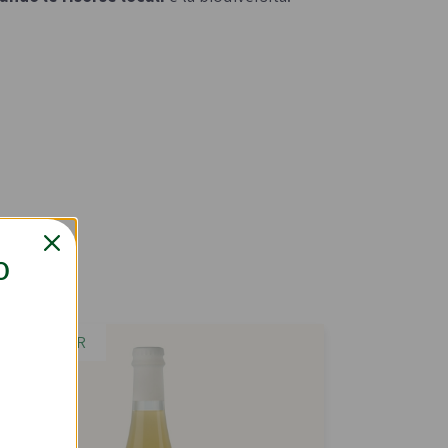
O
e 220g
BEST SELLER