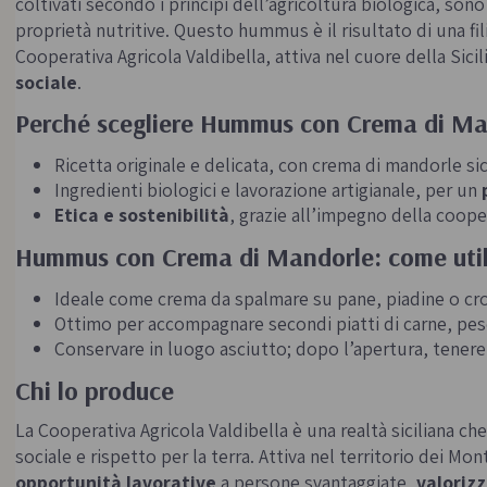
coltivati secondo i principi dell’agricoltura biologica, son
proprietà nutritive. Questo hummus è il risultato di una fil
Cooperativa Agricola Valdibella, attiva nel cuore della Sici
sociale
.
Perché scegliere Hummus con Crema di Ma
Ricetta originale e delicata, con crema di mandorle sic
Ingredienti biologici e lavorazione artigianale, per un
Etica e sostenibilità
, grazie all’impegno della cooper
Hummus con Crema di Mandorle: come utili
Ideale come crema da spalmare su pane, piadine o crost
Ottimo per accompagnare secondi piatti di carne, pesc
Conservare in luogo asciutto; dopo l’apertura, tenere 
Chi lo produce
La Cooperativa Agricola Valdibella è una realtà siciliana ch
sociale e rispetto per la terra. Attiva nel territorio dei Mo
opportunità lavorative
a persone svantaggiate,
valorizz