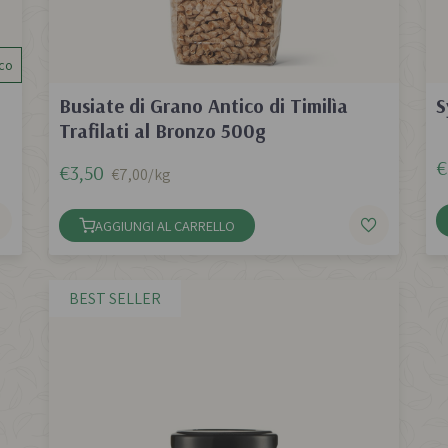
co
Busiate di Grano Antico di Timilìa
S
Trafilati al Bronzo 500g
€
€3,50
€7,00/kg
AGGIUNGI AL CARRELLO
BEST SELLER