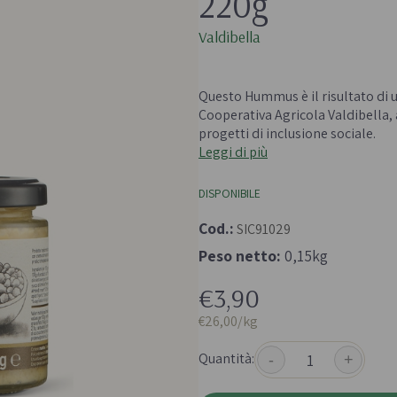
220g
 e passate
Farine biologiche
Valdibella
ologici
Cereali
- 
che e aromi
Questo Hummus è il risultato di u
Cooperativa Agricola Valdibella, a
progetti di inclusione sociale.
Leggi di più
DISPONIBILE
Bevande e succhi di
Frutta secc
Cod.:
SIC91029
frutta
anali senza
Frutta secca b
Peso netto:
0,15kg
Té e tisane biologiche
Legumi bio
€3,90
Succhi bio e bevande
vegetali
€26,00/kg
Quantità:
-
+