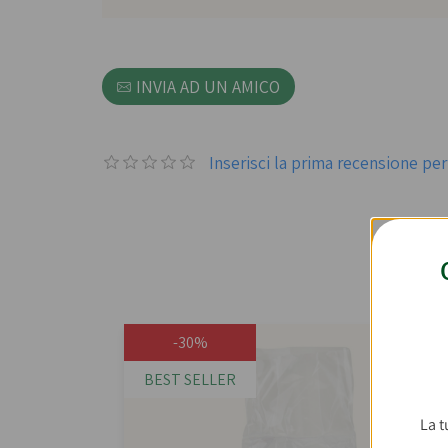
INVIA AD UN AMICO
Inserisci la prima recensione p
Con c
-30%
BEST SELLER