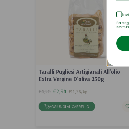
Inv
Per maggi
nostra Pr
Zero Spr
Taralli Pugliesi Artigianali All'olio
Extra Vergine D'oliva 250g
€2,94
€4,20
€11,76/kg
AGGIUNGI AL CARRELLO