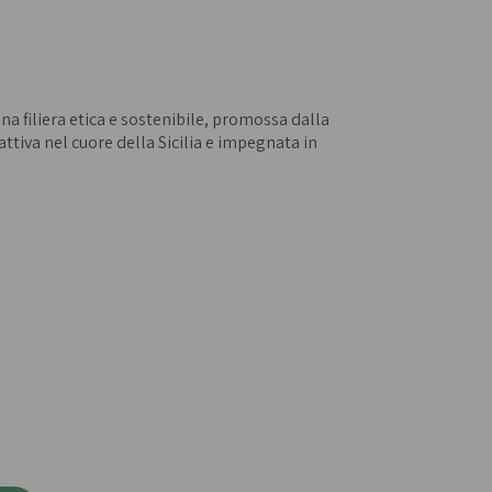
Confetture bio
Miele italiano
na filiera etica e sostenibile, promossa dalla
ttiva nel cuore della Sicilia e impegnata in
a e legumi
Birre, vini e liquori
iologica
Vini italiani
Birre artigianali
Liquori e distillati artigianali