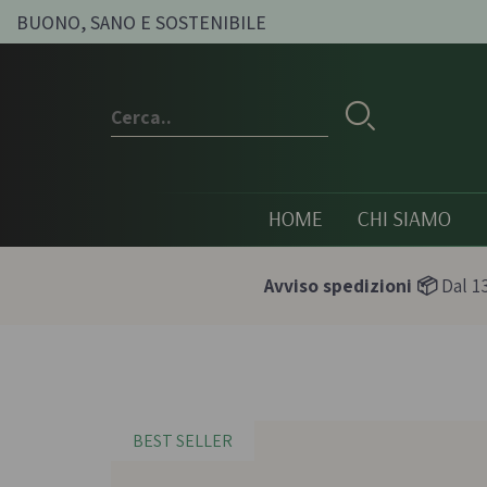
BUONO, SANO E SOSTENIBILE
HOME
CHI SIAMO
Avviso spedizioni 📦
Dal 13
Conserve e sott'oli
Olio, passat
condimenti
BEST SELLER
Olive sott'olio e conserve
Pesti e paté bi
vegetali