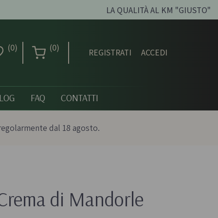
LA QUALITÀ AL KM "GIUSTO"
(0)
(0)
REGISTRATI
ACCEDI
LOG
FAQ
CONTATTI
regolarmente dal 18 agosto.
Creme dolci, confetture
e miele
rema di Mandorle 
ni biologici
Creme spalmabili