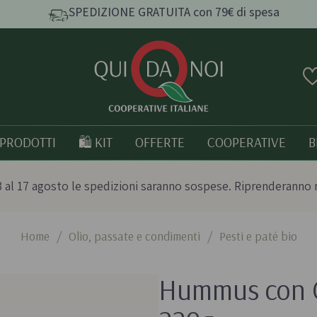
SPEDIZIONE GRATUITA con 79€ di spesa
PRODOTTI
🛍️ KIT
OFFERTE
COOPERATIVE
B
 al 17 agosto le spedizioni saranno sospese. Riprenderanno 
Home
/
Olio, passate e condimenti
/
Pesti e paté bio
e e
Pasta, Riso e Cereali
Tutto bio
Hummus con C
Pasta artigianale
Prodotti italia
o
Taralli e grissini artigianali