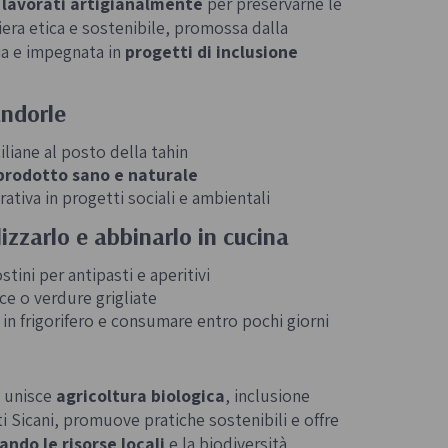
o
lavorati artigianalmente
per preservarne le
iera etica e sostenibile, promossa dalla
lia e impegnata in
progetti di inclusione
ndorle
iliane al posto della tahin
prodotto sano e naturale
ativa in progetti sociali e ambientali
zzarlo e abbinarlo in cucina
ini per antipasti e aperitivi
e o verdure grigliate
in frigorifero e consumare entro pochi giorni
e unisce
agricoltura biologica
, inclusione
nti Sicani, promuove pratiche sostenibili e offre
ando le risorse locali
e la biodiversità.