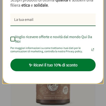
filiera
etica
e
solidale
.
Con cosa abbinare
Farina Integrale
Bio di Grano Tenero Maiorca 1kg
Voglio ricevere offerte e novità dal mondo Qui Da
-15%
Noi
BEST SELLER
Per maggiori informazioni su come trattiamo i tuoi dati per le
comunicazioni di marketing, controlla la nostra Privacy policy.
✨ Ricevi il tuo 10% di sconto