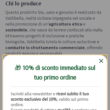
Chi lo produce
Questo prodotto bio, sano e genuino è realizzato da
Valdibella, realtà siciliana impegnata nel sociale e
nella promozione di un’
agricoltura etica
e
sostenibile
, che nasce da terreni confiscati alla mafia.
Attraverso progetti di inclusione e pratiche
biologiche, Valdibella tutela le colture autoctone e
combatte lo sfruttamento commerciale
, offrendo
prodotti genuini e responsabili.
🎁
10% di sconto immediato sul
INVIA AD UN AMICO
tuo primo ordine
Iscriviti alla newsletter e
ricevi subito il tuo
sconto esclusivo del 10%
, valido sul primo
Inserisci la prima recensione per questo prodotto
ordine.
Scopri prodotti di ottima
qualità
e sostieni una