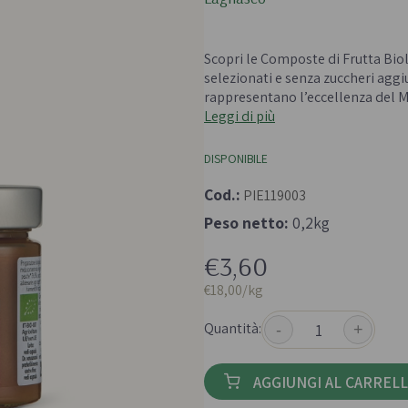
 e passate
Farine biologiche
ologici
Cereali
Scopri le Composte di Frutta Bio
che e aromi
selezionati e senza zuccheri agg
rappresentano l’eccellenza del M
Leggi di più
DISPONIBILE
Cod.:
PIE119003
Bevande e succhi di
Peso netto:
0,2kg
Frutta secc
frutta
anali senza
Frutta secca b
€3,60
Té e tisane biologiche
Legumi bio
€18,00/kg
Succhi bio e bevande
vegetali
Quantità:
-
+
AGGIUNGI AL CARREL