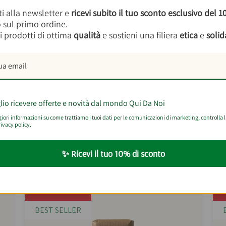
forte impegno verso la sostenibilità ambientale e sociale
iti alla newsletter e
ricevi subito il tuo sconto esclusivo del 
rispetto per il territorio.
o sul primo ordine.
i prodotti di ottima
qualità
e sostieni una filiera
etica
e
solid
er questo prodotto
lio ricevere offerte e novità dal mondo Qui Da Noi
ori informazioni su come trattiamo i tuoi dati per le comunicazioni di marketing, controlla 
ivacy policy.
on cosa abbinare
Composta Bio Di Pesca 20
✨ Ricevi il tuo 10% di sconto
-15%
BEST SELLER