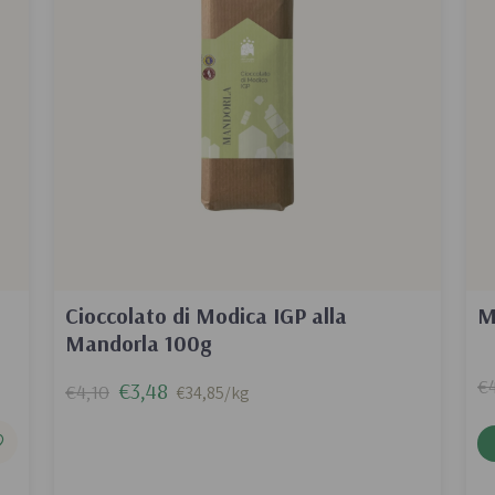
Cioccolato di Modica IGP alla
M
Mandorla 100g
€4
€3,48
€4,10
€34,85/kg