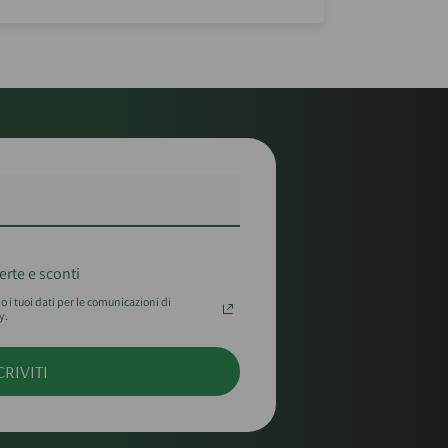
erte e sconti
 i tuoi dati per le comunicazioni di
y.
CRIVITI