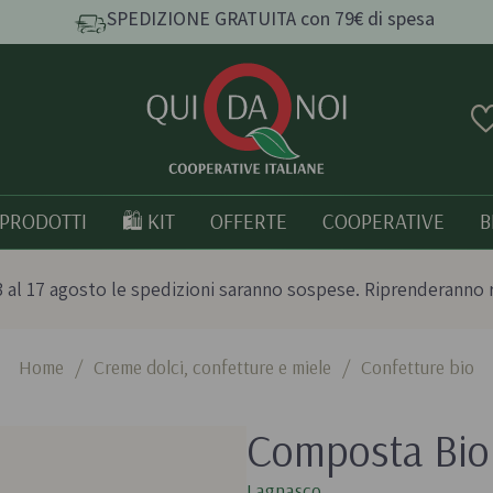
SPEDIZIONE GRATUITA con 79€ di spesa
PRODOTTI
🛍️ KIT
OFFERTE
COOPERATIVE
B
 al 17 agosto le spedizioni saranno sospese. Riprenderanno 
Home
/
Creme dolci, confetture e miele
/
Confetture bio
e e
Pasta, Riso e Cereali
Tutto bio
Composta Bio
Pasta artigianale
Prodotti italia
o
Taralli e grissini artigianali
Lagnasco