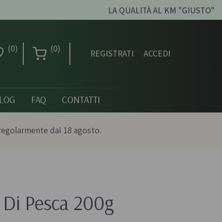
LA QUALITÀ AL KM "GIUSTO"
(0)
(0)
REGISTRATI
ACCEDI
LOG
FAQ
CONTATTI
regolarmente dal 18 agosto.
Creme dolci, confetture
e miele
 Di Pesca 200g
ni biologici
Creme spalmabili