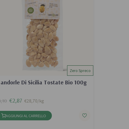
Zero Spreco
andorle Di Sicilia Tostate Bio 100g
€2,87
,10
€28,70/kg
AGGIUNGI AL CARRELLO