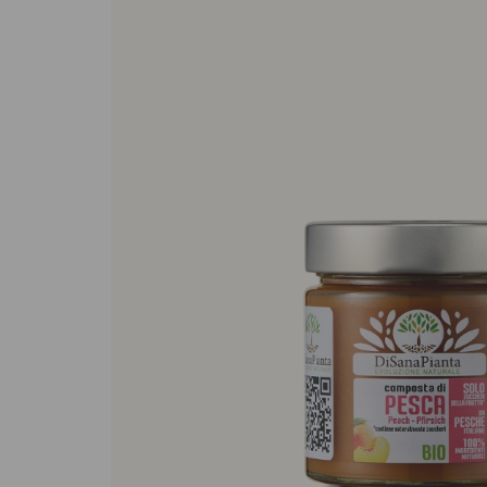
Sughi biologici
Olio e aceto bi
Spezie biologi
Biscotti, cioccolato e
Gluten free
dolci
Prodotti artigi
Biscotti artigianali
glutine
Dolci tipici siciliani
Cioccolato di Modica
Occasioni al Cioccolato