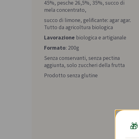
45%, pesche 26,5%, 35%, succo di
mela concentrato,
succo di limone, gelificante: agar agar.
Tutto da agricoltura biologica
Lavorazione
biologica e artigianale
Formato
: 200g
Senza conservanti, senza pectina
aggiunta, solo zuccheri della frutta
Prodotto senza glutine
