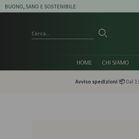
BUONO, SANO E SOSTENIBILE
HOME
CHI SIAMO
Avviso spedizioni 📦
Dal 13
Conserve e sott'oli
Olio, passat
condimenti
Olive sott'olio e conserve
Pesti e paté bi
vegetali