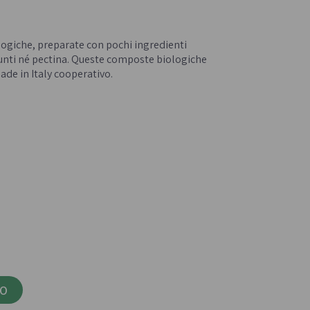
Confetture bio
- 
Miele italiano
logiche, preparate con pochi ingredienti
iunti né pectina. Queste composte biologiche
ade in Italy cooperativo.
a e legumi
Birre, vini e liquori
iologica
Vini italiani
Birre artigianali
Liquori e distillati artigianali
LO