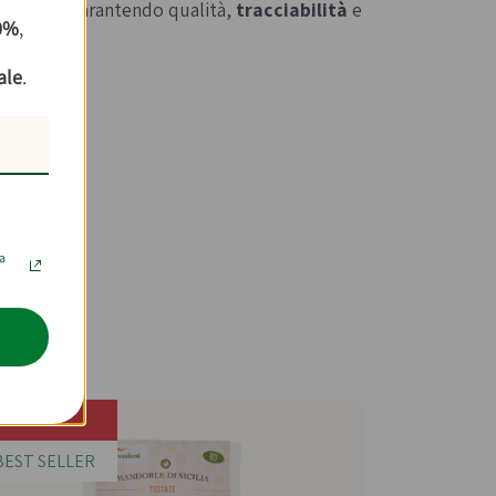
, produce garantendo qualità,
tracciabilità
e
10%
,
ale
.
la
0g
-30%
BEST SELLER