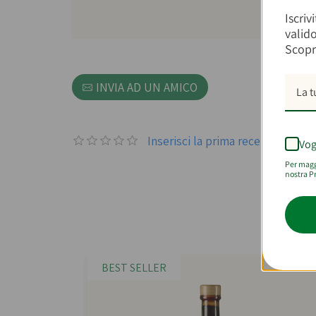
Iscriv
valid
Scopr
INVIA AD UN AMICO
Inserisci la prima recensione p
Vog
Per maggi
nostra Pr
C
BEST SELLER