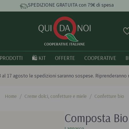
SPEDIZIONE GRATUITA con 79€ di spesa
PRODOTTI
🛍️ KIT
OFFERTE
COOPERATIVE
B
 al 17 agosto le spedizioni saranno sospese. Riprenderanno 
Home
/
Creme dolci, confetture e miele
/
Confetture bio
e e
Pasta, Riso e Cereali
Tutto bio
Composta Bio 
Pasta artigianale
Prodotti italia
o
Taralli e grissini artigianali
Lagnasco