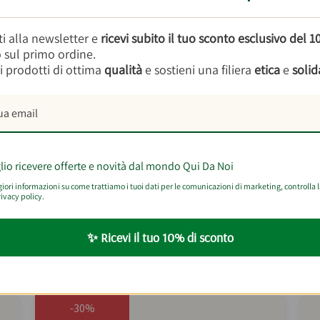
coltivazione biologica e nella valorizzazione del territori
associata a Lagnasco Group, specializzata nella trasformaz
iti alla newsletter e
ricevi subito il tuo sconto esclusivo del 
verso la
sostenibilità ambientale
e sociale, produce garan
o sul primo ordine.
territorio.
i prodotti di ottima
qualità
e sostieni una filiera
etica
e
solid
lio ricevere offerte e novità dal mondo Qui Da Noi
er questo prodotto
ori informazioni su come trattiamo i tuoi dati per le comunicazioni di marketing, controlla 
ivacy policy.
✨ Ricevi il tuo 10% di sconto
 cosa abbinare
Composta Bio Di Albicocca 
-30%