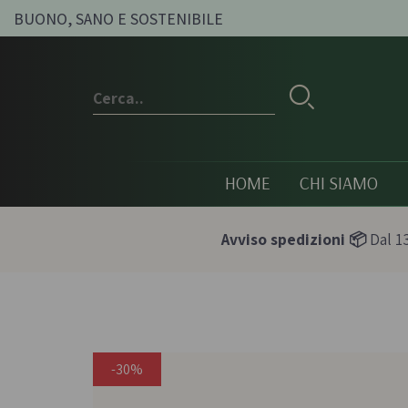
BUONO, SANO E SOSTENIBILE
HOME
CHI SIAMO
Avviso spedizioni 📦
Dal 13
Conserve e sott'oli
Olio, passat
condimenti
-30%
Olive sott'olio e conserve
Pesti e paté bi
vegetali