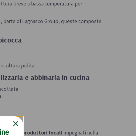
cottura breve a bassa temperatura per
ta, parte di Lagnasco Group, queste composte
bicocca
ricoltura pulita
izzarla e abbinarla in cucina
iscottate
a
ine
e riunisce
produttori locali
impegnati nella