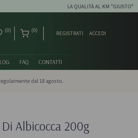
LA QUALITÀ AL KM "GIUSTO"
(0)
(0)
REGISTRATI
ACCEDI
LOG
FAQ
CONTATTI
regolarmente dal 18 agosto.
Creme dolci, confetture
e miele
Di Albicocca 200g
ni biologici
Creme spalmabili