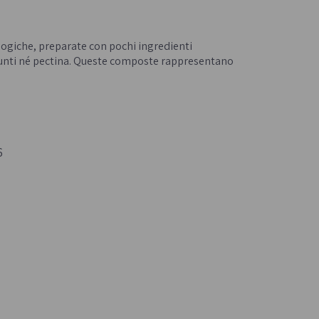
Confetture bio
- 
Miele italiano
logiche, preparate con pochi ingredienti
iunti né pectina. Queste composte rappresentano
6
a e legumi
Birre, vini e liquori
iologica
Vini italiani
Birre artigianali
Liquori e distillati artigianali