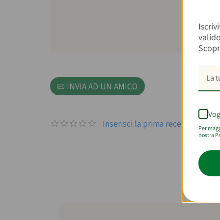
Iscriv
valid
Scopr
INVIA AD UN AMICO
Vog
Inserisci la prima recensione p
Per maggi
nostra Pr
Con