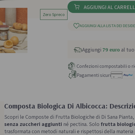
AGGIUNGI AL CARREL
Zero Spreco
AGGIUNGI ALLA LISTA DEI DESIDE
Aggiungi
79 euro
al tuo
Confezioni compostabili o ric
Pagamenti sicuri
Composta Biologica Di Albicocca: Descriz
Scopri le Composte di Frutta Biologiche di Di Sana Pianta,
senza zuccheri aggiunti
né pectina. Solo
frutta biologi
trasformata con metodi naturali e rispettosi della materi