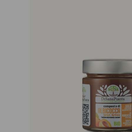
Sughi biologici
Olio e aceto bi
Spezie biologi
Biscotti, cioccolato e
Gluten free
dolci
Prodotti artigi
Biscotti artigianali
glutine
Dolci tipici siciliani
Cioccolato di Modica
Occasioni al Cioccolato