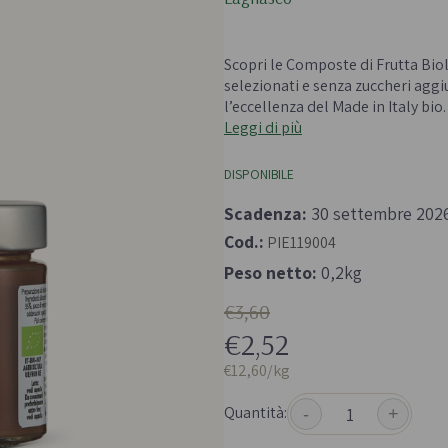
 e passate
Farine biologiche
ologici
Cereali
Scopri le Composte di Frutta Bio
che e aromi
selezionati e senza zuccheri agg
l’eccellenza del Made in Italy bio.
Leggi di più
DISPONIBILE
Scadenza:
30 settembre 202
Cod.:
PIE119004
Bevande e succhi di
Frutta secc
frutta
Peso netto:
0,2kg
anali senza
Frutta secca b
Té e tisane biologiche
€3,60
Legumi bio
Succhi bio e bevande
€2,52
vegetali
€12,60/kg
Quantità:
-
+