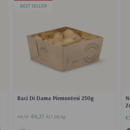
BEST SELLER
Baci Di Dama Piemontesi 250g
N
Z
€4,27
€6,10
€17,08/kg
€