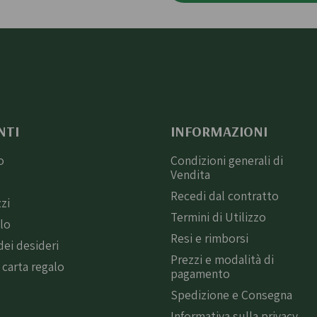
NTI
INFORMAZIONI
o
Condizioni generali di
Vendita
i
Recedi dal contratto
zzi
Termini di Utilizzo
llo
Resi e rimborsi
dei desideri
Prezzi e modalità di
 carta regalo
pagamento
Spedizione e Consegna
Informativa sulla privacy