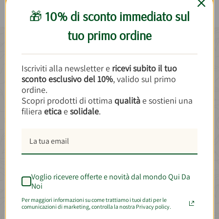
🎁
10% di sconto immediato sul
tuo primo ordine
Chi ha scelto
Cioccolato di Modica IGP al
Iscriviti alla newsletter e
ricevi subito il tuo
Caffè 100g
ha provato anche
sconto esclusivo del 10%
, valido sul primo
ordine.
Scopri prodotti di ottima
qualità
e sostieni una
-15%
filiera
etica
e
solidale
.
BEST SELLER
Voglio ricevere offerte e novità dal mondo Qui Da
Noi
Per maggiori informazioni su come trattiamo i tuoi dati per le
comunicazioni di marketing, controlla la nostra Privacy policy.