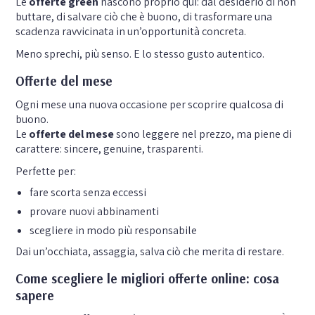
Le
offerte green
nascono proprio qui: dal desiderio di non
buttare, di salvare ciò che è buono, di trasformare una
scadenza ravvicinata in un’opportunità concreta.
Meno sprechi, più senso. E lo stesso gusto autentico.
Offerte del mese
Ogni mese una nuova occasione per scoprire qualcosa di
buono.
Le
offerte del mese
sono leggere nel prezzo, ma piene di
carattere: sincere, genuine, trasparenti.
Perfette per:
fare scorta senza eccessi
provare nuovi abbinamenti
scegliere in modo più responsabile
Dai un’occhiata, assaggia, salva ciò che merita di restare.
Come scegliere le migliori offerte online: cosa
sapere