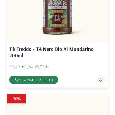
Tè Freddo - Tè Nero Bio Al Mandarino
200ml
€1,74
€2,49
€8,72/lt
AGGIUNGI AL CARRELLO
-30%