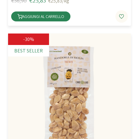
€25,83
€36,90
€25,83/kg
AGGIUNGI AL CARRELLO
-30%
BEST SELLER