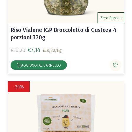
Zero Spreco
Riso Vialone IGP Broccoletto di Custoza 4
porzioni 370g
€7,14
€10,20
€19,30/kg
AGGIUNGI AL CARRELLO
-30%